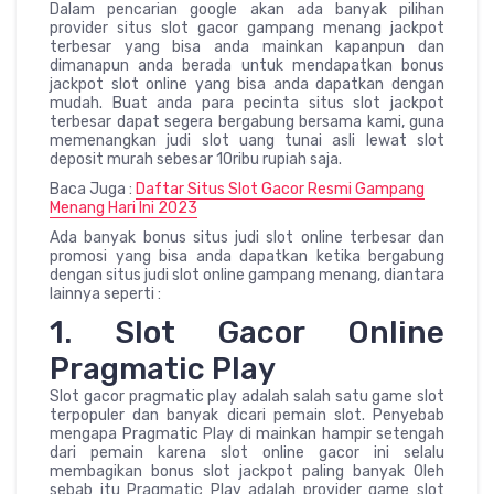
Dalam pencarian google akan ada banyak pilihan
provider situs slot gacor gampang menang jackpot
terbesar yang bisa anda mainkan kapanpun dan
dimanapun anda berada untuk mendapatkan bonus
jackpot slot online yang bisa anda dapatkan dengan
mudah. Buat anda para pecinta situs slot jackpot
terbesar dapat segera bergabung bersama kami, guna
memenangkan judi slot uang tunai asli lewat slot
deposit murah sebesar 10ribu rupiah saja.
Baca Juga :
Daftar Situs Slot Gacor Resmi Gampang
Menang Hari Ini 2023
Ada banyak bonus situs judi slot online terbesar dan
promosi yang bisa anda dapatkan ketika bergabung
dengan situs judi slot online gampang menang, diantara
lainnya seperti :
1. Slot Gacor Online
Pragmatic Play
Slot gacor pragmatic play adalah salah satu game slot
terpopuler dan banyak dicari pemain slot. Penyebab
mengapa Pragmatic Play di mainkan hampir setengah
dari pemain karena slot online gacor ini selalu
membagikan bonus slot jackpot paling banyak Oleh
sebab itu Pragmatic Play adalah provider game slot