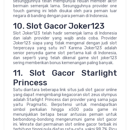
sesungguhnya telah mempunyai ribuan member aktif
bermain semenjak lama. Sesungguhnya provider one
touch gaming ini lebih disukai oleh para pemain luar
negara di banding dengan para pemain di Indonesia.
10. Slot Gacor Joker123
Slot Joker123 telah hadir semenjak lama di Indonesia
dan ialah provider yang wajib anda coba. Provider
Joker123 siapa yang tidak mengenal dengan judi slot
terpercaya yang satu ini? Karena Joker123 adalah
senior penyedia game slot pertama kali di Indonesia,
dan seperti yang telah dikenal game slot joker123
sering memberikan bonus kemenangan paling banyak.
11. Slot Gacor Starlight
Princess
Satu diantara beberapa link situs judi slot gacor online
yang dapat mengimbangi kegacoran slot zeus olympus
adalah Starlight Princess dari provider yang sama juga
yaitu Pragmatic. Berpotensi untuk mendapatkan
simbol perkalian hingga x500 pada game ini
menunjukkan betapa besar antusias pemain untuk
berbondong-bondong mengerumuni game slot gacor
ini. Winrate dari permainan slot online gacor terbaik ini
terhitung tinggi pula diatas rata-rata, yakni 98,7%. Picu