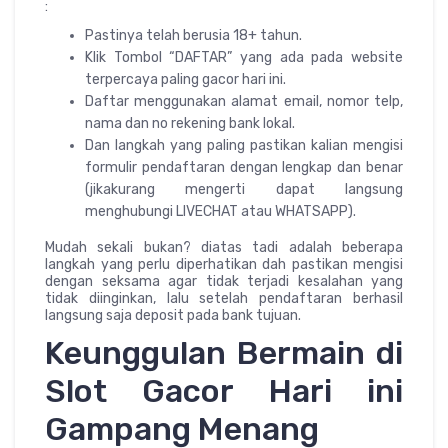
:
Pastinya telah berusia 18+ tahun.
Klik Tombol “DAFTAR” yang ada pada website
terpercaya paling gacor hari ini.
Daftar menggunakan alamat email, nomor telp,
nama dan no rekening bank lokal.
Dan langkah yang paling pastikan kalian mengisi
formulir pendaftaran dengan lengkap dan benar
(jikakurang mengerti dapat langsung
menghubungi LIVECHAT atau WHATSAPP).
Mudah sekali bukan? diatas tadi adalah beberapa
langkah yang perlu diperhatikan dah pastikan mengisi
dengan seksama agar tidak terjadi kesalahan yang
tidak diinginkan, lalu setelah pendaftaran berhasil
langsung saja deposit pada bank tujuan.
Keunggulan Bermain di
Slot Gacor Hari ini
Gampang Menang