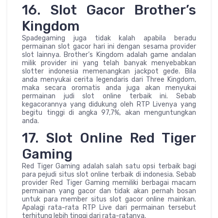
16. Slot Gacor Brother’s
Kingdom
Spadegaming juga tidak kalah apabila beradu
permainan slot gacor hari ini dengan sesama provider
slot lainnya. Brother’s Kingdom adalah game andalan
milik provider ini yang telah banyak menyebabkan
slotter indonesia memenangkan jackpot gede. Bila
anda menyukai cerita legendaris dari Three Kingdom,
maka secara oromatis anda juga akan menyukai
permainan judi slot online terbaik ini. Sebab
kegacorannya yang didukung oleh RTP Livenya yang
begitu tinggi di angka 97,7%, akan menguntungkan
anda.
17. Slot Online Red Tiger
Gaming
Red Tiger Gaming adalah salah satu opsi terbaik bagi
para pejudi situs slot online terbaik di indonesia. Sebab
provider Red Tiger Gaming memiliki berbagai macam
permainan yang gacor dan tidak akan pernah bosan
untuk para member situs slot gacor online mainkan.
Apalagi rata-rata RTP Live dari permainan tersebut
terhitung lebih tinggi dari rata-ratanya.