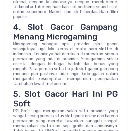
dikenal dengan kolaborasinya dengan merek-merek
terkenal untuk menghadirkan slot berlisensi seperti slot
online superhero Marvel dan slot berdasarkan film
populer.
4. Slot Gacor Gampang
Menang Microgaming
Microgaming sebagai opsi provider slot gacor
selanjutnya juga laku keras di mata para slotter di
indonesia. Terjadinya hal demikian dikarenakan semua
permainan yang ada di provider Microgaming selalu
disertai dengan berbagai hadiah dan bonus yang
megah. Para pemain setia bo judi slot gacor gampang
menang pun pastinya tidak ingin ketinggalan dalam
mengambil kesempatan memperoleh penghasilan
tambahan lewat metode ini.
5. Slot Gacor Hari Ini PG
Soft
PG Soft juga merupakan salah satu provider yang
sangat sering pemain situs slot gacor online cari karena
permainan yang mereka tawarkan sungguh sangat
memanjakan mata dari segi grafis dan animasinya.
Tidak hanya itu, PG Soft memiliki beragam permainan