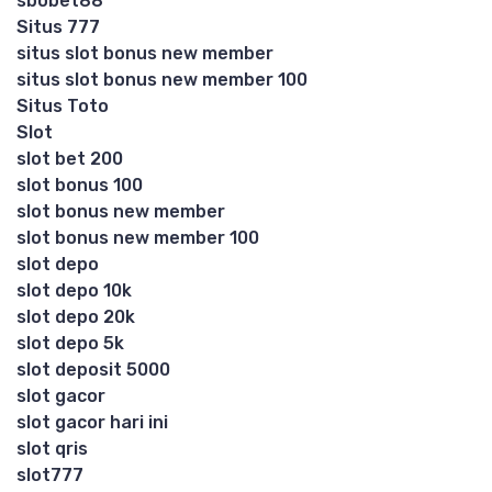
sbobet88
Situs 777
situs slot bonus new member
situs slot bonus new member 100
Situs Toto
Slot
slot bet 200
slot bonus 100
slot bonus new member
slot bonus new member 100
slot depo
slot depo 10k
slot depo 20k
slot depo 5k
slot deposit 5000
slot gacor
slot gacor hari ini
slot qris
slot777