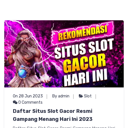
On 28 Jun 2023
By admin
Slot
0 Comments
Daftar Situs Slot Gacor Resmi
Gampang Menang Hari Ini 2023