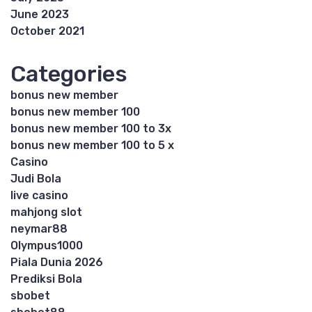
June 2023
October 2021
Categories
bonus new member
bonus new member 100
bonus new member 100 to 3x
bonus new member 100 to 5 x
Casino
Judi Bola
live casino
mahjong slot
neymar88
Olympus1000
Piala Dunia 2026
Prediksi Bola
sbobet