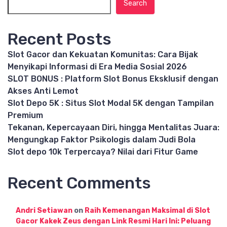
Search
Recent Posts
Slot Gacor dan Kekuatan Komunitas: Cara Bijak
Menyikapi Informasi di Era Media Sosial 2026
SLOT BONUS : Platform Slot Bonus Eksklusif dengan
Akses Anti Lemot
Slot Depo 5K : Situs Slot Modal 5K dengan Tampilan
Premium
Tekanan, Kepercayaan Diri, hingga Mentalitas Juara:
Mengungkap Faktor Psikologis dalam Judi Bola
Slot depo 10k Terpercaya? Nilai dari Fitur Game
Recent Comments
Andri Setiawan
on
Raih Kemenangan Maksimal di Slot
Gacor Kakek Zeus dengan Link Resmi Hari Ini: Peluang