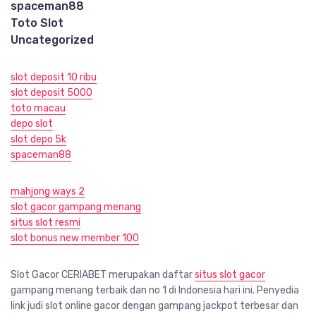
spaceman88
Toto Slot
Uncategorized
slot deposit 10 ribu
slot deposit 5000
toto macau
depo slot
slot depo 5k
spaceman88
mahjong ways 2
slot gacor gampang menang
situs slot resmi
slot bonus new member 100
Slot Gacor CERIABET merupakan daftar
situs slot gacor
gampang menang terbaik dan no 1 di Indonesia hari ini. Penyedia
link judi slot online gacor dengan gampang jackpot terbesar dan