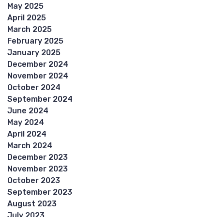
May 2025
April 2025
March 2025
February 2025
January 2025
December 2024
November 2024
October 2024
September 2024
June 2024
May 2024
April 2024
March 2024
December 2023
November 2023
October 2023
September 2023
August 2023
July 2023