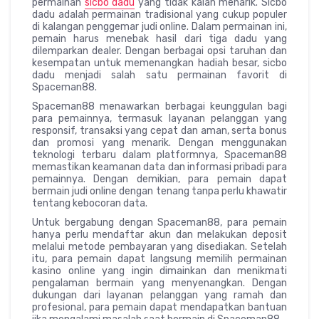
permainan
sicbo dadu
yang tidak kalah menarik. Sicbo
dadu adalah permainan tradisional yang cukup populer
di kalangan penggemar judi online. Dalam permainan ini,
pemain harus menebak hasil dari tiga dadu yang
dilemparkan dealer. Dengan berbagai opsi taruhan dan
kesempatan untuk memenangkan hadiah besar, sicbo
dadu menjadi salah satu permainan favorit di
Spaceman88.
Spaceman88 menawarkan berbagai keunggulan bagi
para pemainnya, termasuk layanan pelanggan yang
responsif, transaksi yang cepat dan aman, serta bonus
dan promosi yang menarik. Dengan menggunakan
teknologi terbaru dalam platformnya, Spaceman88
memastikan keamanan data dan informasi pribadi para
pemainnya. Dengan demikian, para pemain dapat
bermain judi online dengan tenang tanpa perlu khawatir
tentang kebocoran data.
Untuk bergabung dengan Spaceman88, para pemain
hanya perlu mendaftar akun dan melakukan deposit
melalui metode pembayaran yang disediakan. Setelah
itu, para pemain dapat langsung memilih permainan
kasino online yang ingin dimainkan dan menikmati
pengalaman bermain yang menyenangkan. Dengan
dukungan dari layanan pelanggan yang ramah dan
profesional, para pemain dapat mendapatkan bantuan