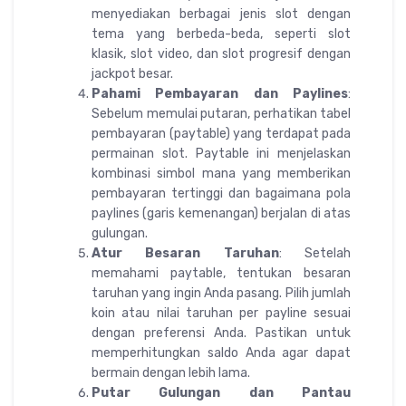
menyediakan berbagai jenis slot dengan
tema yang berbeda-beda, seperti slot
klasik, slot video, dan slot progresif dengan
jackpot besar.
Pahami Pembayaran dan Paylines
:
Sebelum memulai putaran, perhatikan tabel
pembayaran (paytable) yang terdapat pada
permainan slot. Paytable ini menjelaskan
kombinasi simbol mana yang memberikan
pembayaran tertinggi dan bagaimana pola
paylines (garis kemenangan) berjalan di atas
gulungan.
Atur Besaran Taruhan
: Setelah
memahami paytable, tentukan besaran
taruhan yang ingin Anda pasang. Pilih jumlah
koin atau nilai taruhan per payline sesuai
dengan preferensi Anda. Pastikan untuk
memperhitungkan saldo Anda agar dapat
bermain dengan lebih lama.
Putar Gulungan dan Pantau