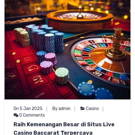
On 5 Jan 2025
By admin
Casino
0 Comments
Raih Kemenangan Besar di Situs Live
Casino Baccarat Terpercaya