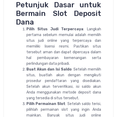
Petunjuk Dasar untuk
Bermain Slot Deposit
Dana
Pilih Situs Judi Terpercaya
: Langkah
pertama sebelum memulai adalah memilih
situs judi online yang terpercaya dan
memiliki lisensi resmi. Pastikan situs
tersebut aman dan dapat dipercaya dalam
hal pembayaran kemenangan serta
perlindungan data pribadi.
Buat Akun dan Isi Saldo
: Setelah memilih
situs, buatlah akun dengan mengikuti
prosedur pendaftaran yang disediakan.
Setelah akun terverifikasi, isi saldo akun
Anda menggunakan metode deposit dana
yang tersedia di situs tersebut.
Pilih Permainan Slot
: Setelah saldo terisi,
pilihlah permainan slot yang ingin Anda
mainkan. Banyak situs judi online