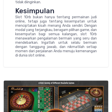
tidak diinginkan.
Kesimpulan
Slot 10rb bukan hanya tentang permainan judi
online, tetapi juga tentang kesempatan untuk
menciptakan kisah menang Anda sendiri. Dengan
modal yang terjangkau, beragam pilihan game, dan
kesempatan bagi semua kalangan, slot 10rb
menawarkan pengalaman bermain yang seru dan
mendebarkan. Ingatlah untuk selalu bermain
dengan tanggung jawab, dan nikmatilah setiap
momen dari perjalanan Anda menuju kemenangan
di dunia slot online.