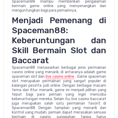
Spaceman88 mampu memberikan pengalaman
bermain game online yang menyenangkan dan
menguntungkan bagi para pemainnya.
Menjadi Pemenang di
Spaceman88:
Keberuntungan dan
Skill Bermain Slot dan
Baccarat
Spaceman88 menawarkan berbagai jenis permainan
casino online yang menarik, di antaranya adalah game
spaceman slot dan
live casino online
. Game spaceman
slot merupakan permainan yang sangat populer di
kalangan pecinta judi online. Dengan berbagai macam
tema dan fitur menarik, game ini menjadi pilihan yang
tepat bagi para pemain yang ingin mencoba
keberuntungan mereka. Selain itu, live casino baccarat
juga merupakan salah satu permainan favorit di
Spaceman88. Dengan tampilan yang menarik dan
kontrol yang mudah, pemain dapat merasakan sensasi
bermain di casino sungguhan tanpa harus