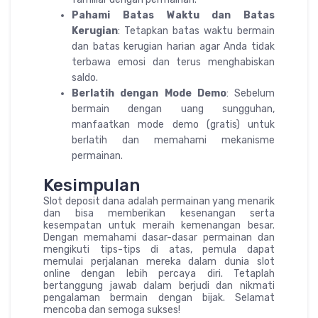
Pahami Batas Waktu dan Batas
Kerugian
: Tetapkan batas waktu bermain
dan batas kerugian harian agar Anda tidak
terbawa emosi dan terus menghabiskan
saldo.
Berlatih dengan Mode Demo
: Sebelum
bermain dengan uang sungguhan,
manfaatkan mode demo (gratis) untuk
berlatih dan memahami mekanisme
permainan.
Kesimpulan
Slot deposit dana adalah permainan yang menarik
dan bisa memberikan kesenangan serta
kesempatan untuk meraih kemenangan besar.
Dengan memahami dasar-dasar permainan dan
mengikuti tips-tips di atas, pemula dapat
memulai perjalanan mereka dalam dunia slot
online dengan lebih percaya diri. Tetaplah
bertanggung jawab dalam berjudi dan nikmati
pengalaman bermain dengan bijak. Selamat
mencoba dan semoga sukses!