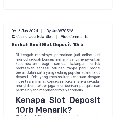
On 16 Jun 2024
By Urn8878596
Casino
,
Judi Bola
,
Slot
0 Comments
Berkah Kecil Slot Deposit 10rb
Di tengah maraknya permainan judi online, kini
muncul sebuah konsep menarik yang menawarkan
kesempatan bagi semua kalangan untuk
merasakan sensasi taruhan tanpa perlu modal
besar. Salah satu yang sedang populer adalah slot
deposit 10rb, yang menjanjikan keseruan dengan
investasi minimal. Konsep ini bukan hanya sekadar
menghibur, tetapi juga memberikan pengalaman
bermain yang membangkitkan adrenalin.
Kenapa Slot Deposit
10rb Menarik?