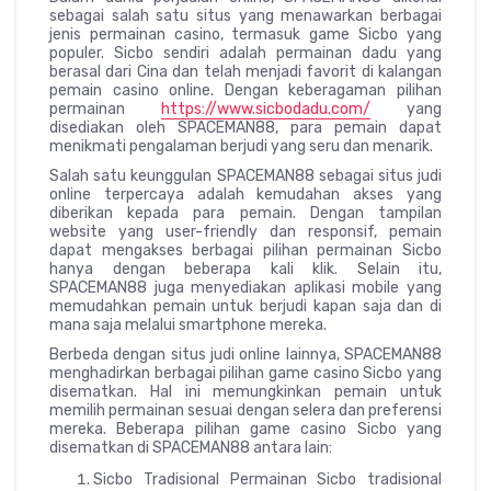
sebagai salah satu situs yang menawarkan berbagai
jenis permainan casino, termasuk game Sicbo yang
populer. Sicbo sendiri adalah permainan dadu yang
berasal dari Cina dan telah menjadi favorit di kalangan
pemain casino online. Dengan keberagaman pilihan
permainan
https://www.sicbodadu.com/
yang
disediakan oleh SPACEMAN88, para pemain dapat
menikmati pengalaman berjudi yang seru dan menarik.
Salah satu keunggulan SPACEMAN88 sebagai situs judi
online terpercaya adalah kemudahan akses yang
diberikan kepada para pemain. Dengan tampilan
website yang user-friendly dan responsif, pemain
dapat mengakses berbagai pilihan permainan Sicbo
hanya dengan beberapa kali klik. Selain itu,
SPACEMAN88 juga menyediakan aplikasi mobile yang
memudahkan pemain untuk berjudi kapan saja dan di
mana saja melalui smartphone mereka.
Berbeda dengan situs judi online lainnya, SPACEMAN88
menghadirkan berbagai pilihan game casino Sicbo yang
disematkan. Hal ini memungkinkan pemain untuk
memilih permainan sesuai dengan selera dan preferensi
mereka. Beberapa pilihan game casino Sicbo yang
disematkan di SPACEMAN88 antara lain:
Sicbo Tradisional Permainan Sicbo tradisional