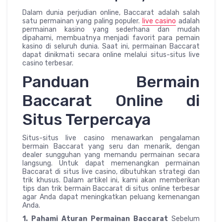
Dalam dunia perjudian online, Baccarat adalah salah
satu permainan yang paling populer.
live casino
adalah
permainan kasino yang sederhana dan mudah
dipahami, membuatnya menjadi favorit para pemain
kasino di seluruh dunia. Saat ini, permainan Baccarat
dapat dinikmati secara online melalui situs-situs live
casino terbesar.
Panduan Bermain
Baccarat Online di
Situs Terpercaya
Situs-situs live casino menawarkan pengalaman
bermain Baccarat yang seru dan menarik, dengan
dealer sungguhan yang memandu permainan secara
langsung. Untuk dapat memenangkan permainan
Baccarat di situs live casino, dibutuhkan strategi dan
trik khusus. Dalam artikel ini, kami akan memberikan
tips dan trik bermain Baccarat di situs online terbesar
agar Anda dapat meningkatkan peluang kemenangan
Anda.
1. Pahami Aturan Permainan Baccarat
Sebelum