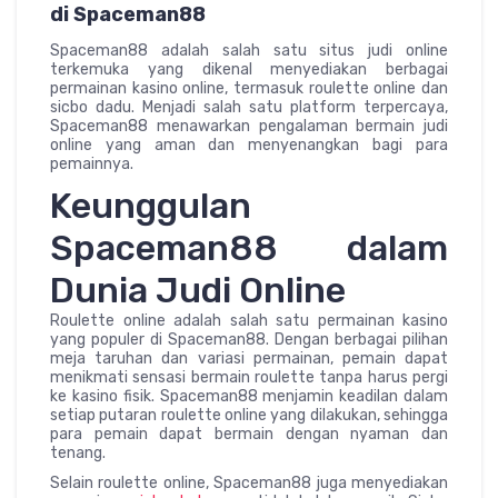
di Spaceman88
Spaceman88 adalah salah satu situs judi online
terkemuka yang dikenal menyediakan berbagai
permainan kasino online, termasuk roulette online dan
sicbo dadu. Menjadi salah satu platform terpercaya,
Spaceman88 menawarkan pengalaman bermain judi
online yang aman dan menyenangkan bagi para
pemainnya.
Keunggulan
Spaceman88 dalam
Dunia Judi Online
Roulette online adalah salah satu permainan kasino
yang populer di Spaceman88. Dengan berbagai pilihan
meja taruhan dan variasi permainan, pemain dapat
menikmati sensasi bermain roulette tanpa harus pergi
ke kasino fisik. Spaceman88 menjamin keadilan dalam
setiap putaran roulette online yang dilakukan, sehingga
para pemain dapat bermain dengan nyaman dan
tenang.
Selain roulette online, Spaceman88 juga menyediakan