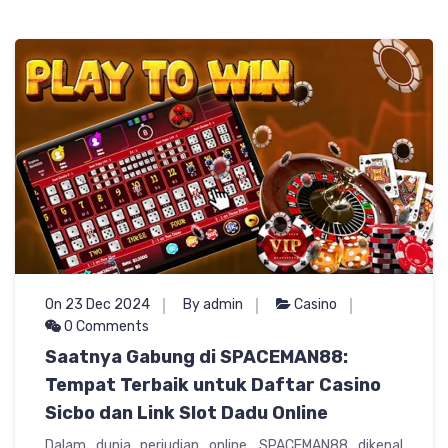
On 23 Dec 2024
By admin
Casino
0 Comments
Saatnya Gabung di SPACEMAN88:
Tempat Terbaik untuk Daftar Casino
Sicbo dan Link Slot Dadu Online
Dalam dunia perjudian online, SPACEMAN88 dikenal