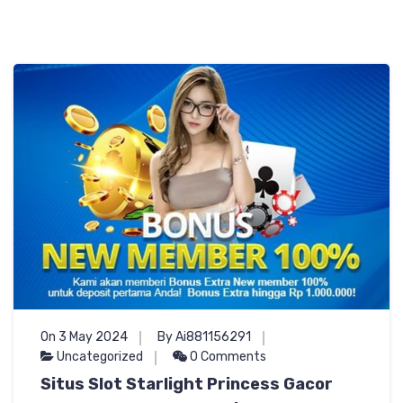
On 3 May 2024
By Ai881156291
Uncategorized
0 Comments
Situs Slot Starlight Princess Gacor