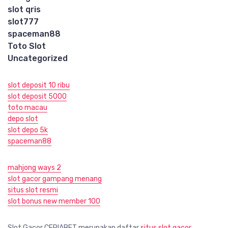
slot qris
slot777
spaceman88
Toto Slot
Uncategorized
slot deposit 10 ribu
slot deposit 5000
toto macau
depo slot
slot depo 5k
spaceman88
mahjong ways 2
slot gacor gampang menang
situs slot resmi
slot bonus new member 100
Slot Gacor CERIABET merupakan daftar
situs slot gacor