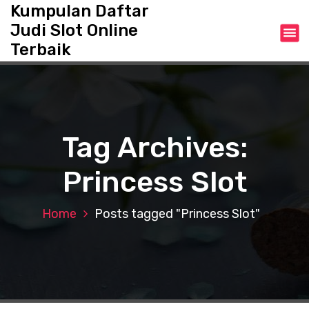
S
Kumpulan Daftar
k
Judi Slot Online
i
Terbaik
p
t
o
c
o
n
Tag Archives:
t
e
Princess Slot
n
t
Home
Posts tagged "Princess Slot"