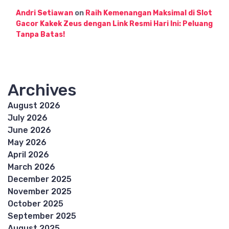
Andri Setiawan
on
Raih Kemenangan Maksimal di Slot
Gacor Kakek Zeus dengan Link Resmi Hari Ini: Peluang
Tanpa Batas!
Archives
August 2026
July 2026
June 2026
May 2026
April 2026
March 2026
December 2025
November 2025
October 2025
September 2025
August 2025