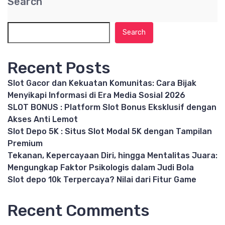
Search
Search
Recent Posts
Slot Gacor dan Kekuatan Komunitas: Cara Bijak
Menyikapi Informasi di Era Media Sosial 2026
SLOT BONUS : Platform Slot Bonus Eksklusif dengan
Akses Anti Lemot
Slot Depo 5K : Situs Slot Modal 5K dengan Tampilan
Premium
Tekanan, Kepercayaan Diri, hingga Mentalitas Juara:
Mengungkap Faktor Psikologis dalam Judi Bola
Slot depo 10k Terpercaya? Nilai dari Fitur Game
Recent Comments