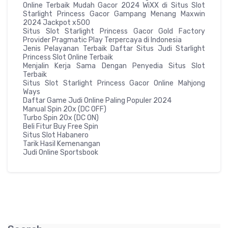
Online Terbaik Mudah Gacor 2024 WiXX di Situs Slot
Starlight Princess Gacor Gampang Menang Maxwin
2024 Jackpot x500
Situs Slot Starlight Princess Gacor Gold Factory
Provider Pragmatic Play Terpercaya di Indonesia
Jenis Pelayanan Terbaik Daftar Situs Judi Starlight
Princess Slot Online Terbaik
Menjalin Kerja Sama Dengan Penyedia Situs Slot
Terbaik
Situs Slot Starlight Princess Gacor Online Mahjong
Ways
Daftar Game Judi Online Paling Populer 2024
Manual Spin 20x (DC OFF)
Turbo Spin 20x (DC ON)
Beli Fitur Buy Free Spin
Situs Slot Habanero
Tarik Hasil Kemenangan
Judi Online Sportsbook