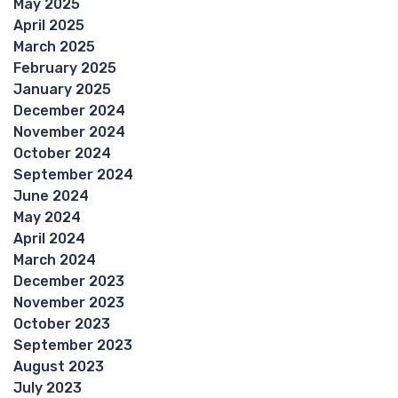
May 2025
April 2025
March 2025
February 2025
January 2025
December 2024
November 2024
October 2024
September 2024
June 2024
May 2024
April 2024
March 2024
December 2023
November 2023
October 2023
September 2023
August 2023
July 2023