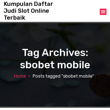
S
Kumpulan Daftar
k
Judi Slot Online
i
Terbaik
p
t
o
c
o
n
Tag Archives:
t
e
sbobet mobile
n
t
Home
Posts tagged "sbobet mobile"