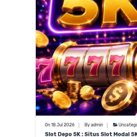
On 18 Jul 2026
By admin
Uncatego
Slot Depo 5K : Situs Slot Modal