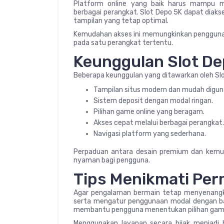
Platform online yang baik harus mampu 
berbagai perangkat. Slot Depo 5K dapat diak
tampilan yang tetap optimal.
Kemudahan akses ini memungkinkan pengguna m
pada satu perangkat tertentu.
Keunggulan Slot D
Beberapa keunggulan yang ditawarkan oleh Slot
Tampilan situs modern dan mudah digun
Sistem deposit dengan modal ringan.
Pilihan game online yang beragam.
Akses cepat melalui berbagai perangkat.
Navigasi platform yang sederhana.
Perpaduan antara desain premium dan kem
nyaman bagi pengguna.
Tips Menikmati Per
Agar pengalaman bermain tetap menyenangk
serta mengatur penggunaan modal dengan baik
membantu pengguna menentukan pilihan game
Menggunakan layanan secara bijak menjadi b