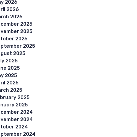
y 2026
ril 2026
rch 2026
ecember 2025
ovember 2025
tober 2025
eptember 2025
gust 2025
ly 2025
ne 2025
y 2025
ril 2025
rch 2025
bruary 2025
nuary 2025
ecember 2024
ovember 2024
tober 2024
eptember 2024