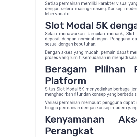
Setiap permainan memiliki karakter visual ya
dengan selera masing-masing. Konsep mode
lebih variatif.
Slot Modal 5K denga
Selain menawarkan tampilan menarik, Slo
deposit dengan nominal ringan. Pengguna da
sesuai dengan kebutuhan.
Dengan akses yang mudah, pemain dapat menik
proses yang rumit. Kemudahan ini menjadi sala
Beragam Pilihan 
Platform
Situs Slot Modal 5K menyediakan berbagai j
menghadirkan fitur dan konsep yang berbeda se
Variasi permainan membuat pengguna dapat m
hingga permainan dengan konsep modern yang 
Kenyamanan Aks
Perangkat