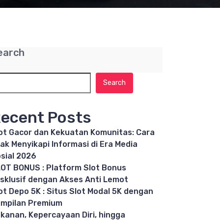
earch
Search
ecent Posts
ot Gacor dan Kekuatan Komunitas: Cara
jak Menyikapi Informasi di Era Media
sial 2026
OT BONUS : Platform Slot Bonus
sklusif dengan Akses Anti Lemot
ot Depo 5K : Situs Slot Modal 5K dengan
mpilan Premium
kanan, Kepercayaan Diri, hingga