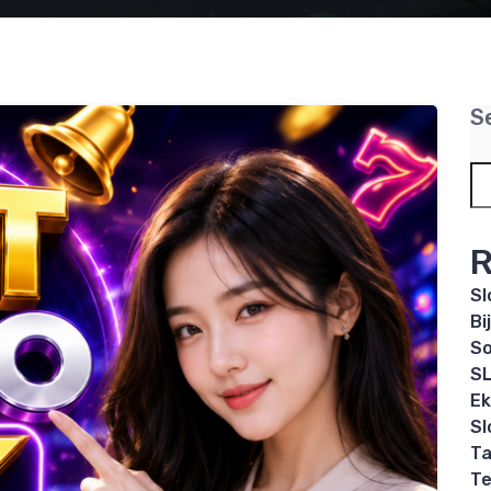
S
R
Sl
Bi
So
SL
Ek
Sl
Ta
Te