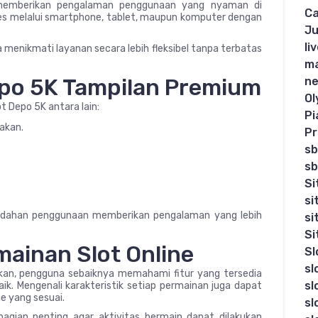
memberikan pengalaman penggunaan yang nyaman di
Ca
ses melalui smartphone, tablet, maupun komputer dengan
Ju
li
enikmati layanan secara lebih fleksibel tanpa terbatas
ma
epo 5K Tampilan Premium
n
Ol
 Depo 5K antara lain:
Pi
akan.
Pr
sb
s
Si
si
udahan penggunaan memberikan pengalaman yang lebih
si
Si
mainan Slot Online
Sl
sl
an, pengguna sebaiknya memahami fitur yang tersedia
sl
. Mengenali karakteristik setiap permainan juga dapat
 yang sesuai.
sl
agian penting agar aktivitas bermain dapat dilakukan