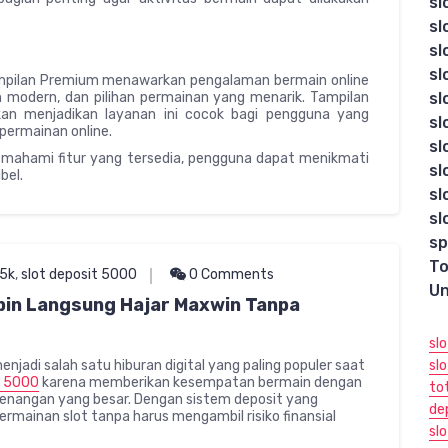
sl
sl
sl
sl
Tampilan Premium menawarkan pengalaman bermain online
n modern, dan pilihan permainan yang menarik. Tampilan
sl
an menjadikan layanan ini cocok bagi pengguna yang
sl
ermainan online.
sl
mahami fitur yang tersedia, pengguna dapat menikmati
sl
bel.
sl
sl
s
To
 5k
,
slot deposit 5000
0 Comments
Un
Spin Langsung Hajar Maxwin Tanpa
slo
jadi salah satu hiburan digital yang paling populer saat
sl
t 5000
karena memberikan kesempatan bermain dengan
to
menangan yang besar. Dengan sistem deposit yang
de
rmainan slot tanpa harus mengambil risiko finansial
sl