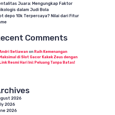
ntalitas Juara: Mengungkap Faktor
ikologis dalam Judi Bola
ot depo 10k Terpercaya? Nilai dari Fitur
ame
ecent Comments
Andri Setiawan
on
Raih Kemenangan
Maksimal di Slot Gacor Kakek Zeus dengan
Link Resmi Hari Ini: Peluang Tanpa Batas!
rchives
gust 2026
ly 2026
ne 2026