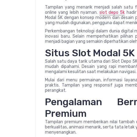
Tampilan yang menarik menjadi salah satu
online yang lebih nyaman.
slot depo 5k
hadir
Modal 5K dengan konsep modern dan desain p
yang mudah digunakan, pengguna dapat menikma
Perkembangan teknologi dalam dunia digital
inovasi baru. Selain memperhatikan pilihan
menjadi bagian yang semakin diperhatikan ole
Situs Slot Modal 5
Salah satu daya tarik utama dari Slot Depo 5
mudah dipahami. Desain yang rapi memban
mengalami kesulitan saat melakukan navigasi.
Mulai dari menu permainan, informasi layana
praktis. Tampilan yang responsif juga mem
perangkat.
Pengalaman Ber
Premium
Tampilan premium memberikan nilai tambah d
berkualitas, animasi menarik, serta tata let
menyenangkan.