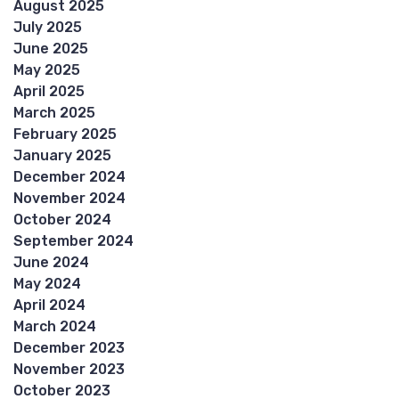
August 2025
July 2025
June 2025
May 2025
April 2025
March 2025
February 2025
January 2025
December 2024
November 2024
October 2024
September 2024
June 2024
May 2024
April 2024
March 2024
December 2023
November 2023
October 2023