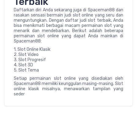
Terbaik
Daftarkan diri Anda sekarang juga di Spaceman88 dan
rasakan sensasi bermain judi slot online yang seru dan
menguntungkan. Dengan daftar judi slot terbaik, Anda
bisa menikmati berbagai macam permainan slot yang
menarik dan mendebarkan. Berikut adalah beberapa
permainan slot online yang dapat Anda mainkan di
Spaceman88:
1. Slot Online Klasik
2. Slot Video
3. Slot Progresif
4. Slot 3D
5. Slot Tema
Setiap permainan slot online yang disediakan oleh
Spaceman88 memiliki keunggulan masing-masing. Slot
online klasik misalnya, menawarkan tampilan yang
seder