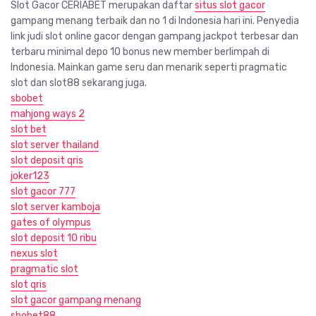
Slot Gacor CERIABET merupakan daftar
situs slot gacor
gampang menang terbaik dan no 1 di Indonesia hari ini. Penyedia
link judi slot online gacor dengan gampang jackpot terbesar dan
terbaru minimal depo 10 bonus new member berlimpah di
Indonesia. Mainkan game seru dan menarik seperti pragmatic
slot dan slot88 sekarang juga.
sbobet
mahjong ways 2
slot bet
slot server thailand
slot deposit qris
joker123
slot gacor 777
slot server kamboja
gates of olympus
slot deposit 10 ribu
nexus slot
pragmatic slot
slot qris
slot gacor gampang menang
sbobet88