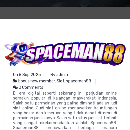
On 8 Sep 2025
By admin
bonus new member
,
Slot
,
spaceman88
0 Comments
Di era digital seperti sekarang ini, perjudian online
semakin populer di kalangan masyarakat Indonesia.
Salah satu permainan yang paling diminati adalah judi
slot online. Judi slot online menawarkan keuntungan
yang besar dan keseruan yang tidak dapat ditemui di
permainan judi lainnya. Salah satu situs judi slot terbaik
yang sangat direkomendasikan adalah Spaceman88.
Spaceman88 menawarkan berbagai macam