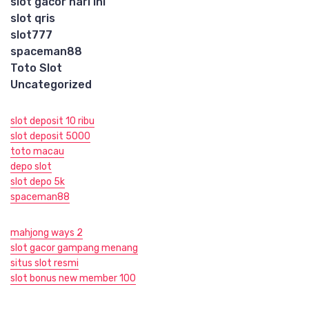
slot gacor hari ini
slot qris
slot777
spaceman88
Toto Slot
Uncategorized
slot deposit 10 ribu
slot deposit 5000
toto macau
depo slot
slot depo 5k
spaceman88
mahjong ways 2
slot gacor gampang menang
situs slot resmi
slot bonus new member 100