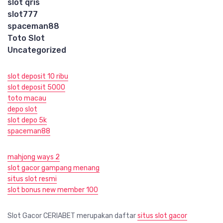
slot qris
slot777
spaceman88
Toto Slot
Uncategorized
slot deposit 10 ribu
slot deposit 5000
toto macau
depo slot
slot depo 5k
spaceman88
mahjong ways 2
slot gacor gampang menang
situs slot resmi
slot bonus new member 100
Slot Gacor CERIABET merupakan daftar
situs slot gacor