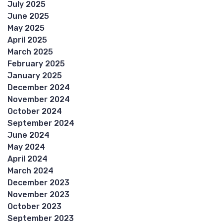
July 2025
June 2025
May 2025
April 2025
March 2025
February 2025
January 2025
December 2024
November 2024
October 2024
September 2024
June 2024
May 2024
April 2024
March 2024
December 2023
November 2023
October 2023
September 2023