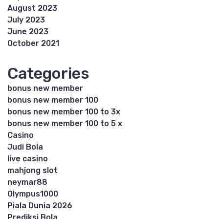
August 2023
July 2023
June 2023
October 2021
Categories
bonus new member
bonus new member 100
bonus new member 100 to 3x
bonus new member 100 to 5 x
Casino
Judi Bola
live casino
mahjong slot
neymar88
Olympus1000
Piala Dunia 2026
Prediksi Bola