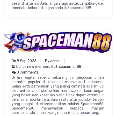
besar di situs ini. Jadi, jangan ragu untuk bergabung dan
mencoba keberuntungan anda di Spaceman88!
On 8 Sep 2025
By admin
bonus new member
,
Slot
,
spaceman88
0 Comments
Di era digital seperti sekarang ini, perjudian online
semakin populer di kalangan masyarakat Indonesia.
Salah satu permainan yang paling diminati adalah judi
slot online. Judi slot online menawarkan keuntungan
yang besar dan keseruan yang tidak dapat ditemui di
permainan judi lainnya. Salah satu situs judi slot terbaik
yang sangat direkomendasikan adalah Spaceman88.
Spaceman88 menawarkan berbagai macam
permainan slot online yang menarik dan menantang.