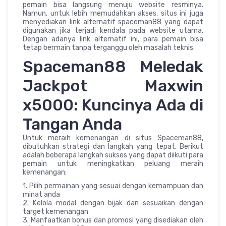
pemain bisa langsung menuju website resminya.
Namun, untuk lebih memudahkan akses, situs ini juga
menyediakan link alternatif spaceman88 yang dapat
digunakan jika terjadi kendala pada website utama.
Dengan adanya link alternatif ini, para pemain bisa
tetap bermain tanpa terganggu oleh masalah teknis.
Spaceman88 Meledak
Jackpot Maxwin
x5000: Kuncinya Ada di
Tangan Anda
Untuk meraih kemenangan di situs Spaceman88,
dibutuhkan strategi dan langkah yang tepat. Berikut
adalah beberapa langkah sukses yang dapat diikuti para
pemain untuk meningkatkan peluang meraih
kemenangan:
1. Pilih permainan yang sesuai dengan kemampuan dan
minat anda
2. Kelola modal dengan bijak dan sesuaikan dengan
target kemenangan
3. Manfaatkan bonus dan promosi yang disediakan oleh