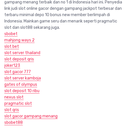
gampang menang terbaik dan no 1 di Indonesia hari ini. Penyedia
link judi slot online gacor dengan gampang jackpot terbesar dan
terbaru minimal depo 10 bonus new member berlimpah di
Indonesia. Mainkan game seru dan menarik seperti pragmatic
slot dan slot88 sekarang juga.
sbobet
mahjong ways 2
slot bet
slot server thailand
slot deposit qris
joker123
slot gacor 777
slot server kamboja
gates of olympus
slot deposit 10 ribu
nexus slot
pragmatic slot
slot qris
slot gacor gampang menang
sbobet88