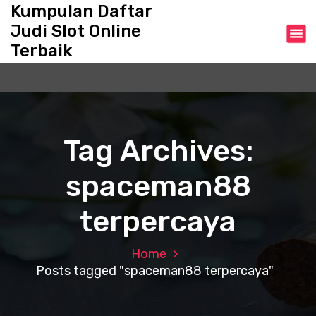
S
Kumpulan Daftar
k
Judi Slot Online
i
Terbaik
p
t
o
c
o
n
Tag Archives:
t
e
spaceman88
n
t
terpercaya
Home
Posts tagged "spaceman88 terpercaya"