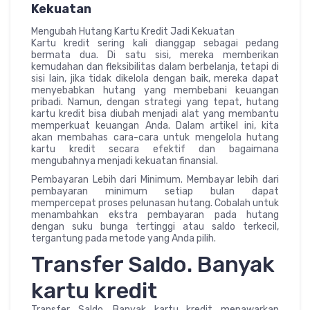
Kekuatan
Mengubah Hutang Kartu Kredit Jadi Kekuatan
Kartu kredit sering kali dianggap sebagai pedang
bermata dua. Di satu sisi, mereka memberikan
kemudahan dan fleksibilitas dalam berbelanja, tetapi di
sisi lain, jika tidak dikelola dengan baik, mereka dapat
menyebabkan hutang yang membebani keuangan
pribadi. Namun, dengan strategi yang tepat, hutang
kartu kredit bisa diubah menjadi alat yang membantu
memperkuat keuangan Anda. Dalam artikel ini, kita
akan membahas cara-cara untuk mengelola hutang
kartu kredit secara efektif dan bagaimana
mengubahnya menjadi kekuatan finansial.
Pembayaran Lebih dari Minimum. Membayar lebih dari
pembayaran minimum setiap bulan dapat
mempercepat proses pelunasan hutang. Cobalah untuk
menambahkan ekstra pembayaran pada hutang
dengan suku bunga tertinggi atau saldo terkecil,
tergantung pada metode yang Anda pilih.
Transfer Saldo. Banyak
kartu kredit
Transfer Saldo. Banyak kartu kredit menawarkan