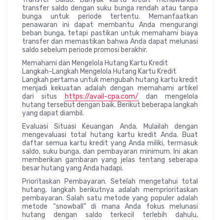
transfer saldo dengan suku bunga rendah atau tanpa
bunga untuk periode tertentu. Memanfaatkan
penawaran ini dapat membantu Anda mengurangi
beban bunga, tetapi pastikan untuk memahami biaya
transfer dan memastikan bahwa Anda dapat melunasi
saldo sebelum periode promosi berakhir.
Memahami dan Mengelola Hutang Kartu Kredit
Langkah-Langkah Mengelola Hutang Kartu Kredit
Langkah pertama untuk mengubah hutang kartu kredit
menjadi kekuatan adalah dengan memahami artikel
dari situs
https://avail-cpa.com/
dan mengelola
hutang tersebut dengan baik. Berikut beberapa langkah
yang dapat diambil.
Evaluasi Situasi Keuangan Anda. Mulailah dengan
mengevaluasi total hutang kartu kredit Anda. Buat
daftar semua kartu kredit yang Anda miliki, termasuk
saldo, suku bunga, dan pembayaran minimum. Ini akan
memberikan gambaran yang jelas tentang seberapa
besar hutang yang Anda hadapi.
Prioritaskan Pembayaran. Setelah mengetahui total
hutang, langkah berikutnya adalah memprioritaskan
pembayaran. Salah satu metode yang populer adalah
metode “snowball” di mana Anda fokus melunasi
hutang dengan saldo terkecil terlebih dahulu,