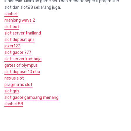
Indonesia. Mainkan game seru dan menarik seperti pragmatic
slot dan slot88 sekarang juga.
sbobet
mahjong ways 2
slot bet
slot server thailand
slot deposit qris
joker123
slot gacor 777
slot server kamboja
gates of olympus
slot deposit 10 ribu
nexus slot
pragmatic slot
slot qris
slot gacor gampang menang
sbobet88