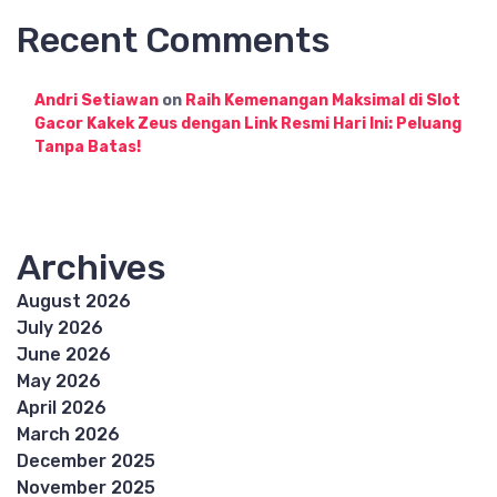
Recent Comments
Andri Setiawan
on
Raih Kemenangan Maksimal di Slot
Gacor Kakek Zeus dengan Link Resmi Hari Ini: Peluang
Tanpa Batas!
Archives
August 2026
July 2026
June 2026
May 2026
April 2026
March 2026
December 2025
November 2025