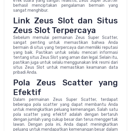
efek suara yang sangat realistis, Zeus Super Scatter
berhasil menciptakan pengalaman bermain yang
sangat menghibur.
Link Zeus Slot dan Situs
Zeus Slot Terpercaya
Sebelum memulai permainan Zeus Super Scatter,
sangat penting untuk memastikan bahwa Anda
bermain di situs yang terpercaya dan memiliki reputasi
yang baik. Pastikan untuk selalu mencari informasi
tentang situs Zeus Slot yang aman dan legal. Selain itu,
pastikan juga untuk selalu menggunakan link resmi dari
situs Zeus Slot untuk memastikan keamanan data
pribadi Anda.
Pola Zeus Scatter yang
Efektif
Dalam permainan Zeus Super Scatter, terdapat
beberapa pola scatter yang dapat membantu Anda
untuk meningkatkan peluang kemenangan. Salah satu
pola scatter yang efektif adalah dengan bertaruh
dengan jumlah yang cukup besar dan terus menggertak
lawan. Dengan pola ini, Anda dapat meningkatkan
peluang untuk mendapatkan kemenangan besar dalam