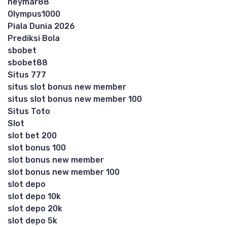
neymar88
Olympus1000
Piala Dunia 2026
Prediksi Bola
sbobet
sbobet88
Situs 777
situs slot bonus new member
situs slot bonus new member 100
Situs Toto
Slot
slot bet 200
slot bonus 100
slot bonus new member
slot bonus new member 100
slot depo
slot depo 10k
slot depo 20k
slot depo 5k