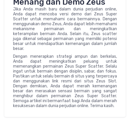
Menang dan Demo Zeus
Jika Anda masih baru dalam dunia perjudian online,
Anda dapat mencoba versi demo dari Zeus Super
Scatter untuk memahami cara bermainnya. Dengan
menggunakan demo Zeus, Anda dapat lebih memahami
mekanisme permainan dan meningkatkan
keterampilan bermain Anda. Selain itu, Zeus scatter
juga dikenal sebagai permainan yang memiliki potensi
besar untuk mendapatkan kemenangan dalam jumlah
besar.
Dengan menerapkan strategi ampun dan berkelas,
Anda dapat meningkatkan peluang untuk
memenangkan permainan Zeus Super Scatter. Selalu
ingat untuk bermain dengan disiplin, sabar, dan fokus.
Pastikan untuk selalu bermain di situs yang terpercaya
dan menggunakan link resmi dari situs Zeus Slot.
Dengan demikian, Anda dapat meraih kemenangan
besar dan merasakan sensasi bermain yang sangat
menghibur dalam permainan Zeus Super Scatter.
Semoga artikel ini bermanfaat bagi Anda dalam meraih
kesuksesan dalam dunia perjudian online. Terima kasih.