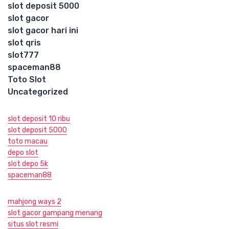
slot deposit 5000
slot gacor
slot gacor hari ini
slot qris
slot777
spaceman88
Toto Slot
Uncategorized
slot deposit 10 ribu
slot deposit 5000
toto macau
depo slot
slot depo 5k
spaceman88
mahjong ways 2
slot gacor gampang menang
situs slot resmi