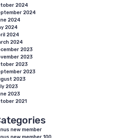
tober 2024
eptember 2024
ne 2024
y 2024
ril 2024
rch 2024
ecember 2023
ovember 2023
tober 2023
eptember 2023
gust 2023
ly 2023
ne 2023
tober 2021
ategories
onus new member
nus new member 100