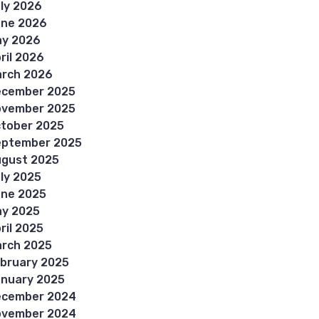
ly 2026
ne 2026
y 2026
ril 2026
rch 2026
ecember 2025
ovember 2025
tober 2025
eptember 2025
gust 2025
ly 2025
ne 2025
y 2025
ril 2025
rch 2025
bruary 2025
nuary 2025
ecember 2024
ovember 2024