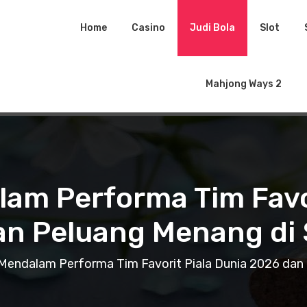
Home
Casino
Judi Bola
Slot
Mahjong Ways 2
lam Performa Tim Favor
an Peluang Menang di
 Mendalam Performa Tim Favorit Piala Dunia 2026 da