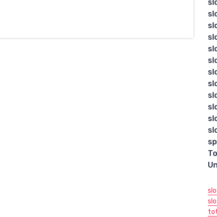
sl
sl
sl
sl
sl
sl
sl
sl
sl
sl
sl
sl
s
To
Un
slo
sl
to