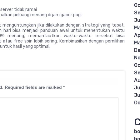
Oc
 server tidak ramai
S
alkan peluang menang di jam gacor pagi.
Ju
 menguntungkan jika dilakukan dengan strategi yang tepat.
Ma
am hari bisa menjadi panduan awal untuk menentukan waktu
Ap
100% menang, memanfaatkan waktu-waktu tersebut bisa
atau free spin lebih sering. Kombinasikan dengan pemilihan
Ma
ntuk hasil yang optimal.
D
N
Oc
S
Au
d.
Required fields are marked
*
Ju
Ju
Oc
C
b
bo