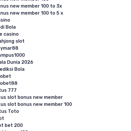
nus new member 100 to 3x
nus new member 100 to 5 x
sino
di Bola
ve casino
hjong slot
eymar88
ympus1000
ala Dunia 2026
ediksi Bola
obet
bobet88
tus 777
tus slot bonus new member
tus slot bonus new member 100
tus Toto
ot
ot bet 200