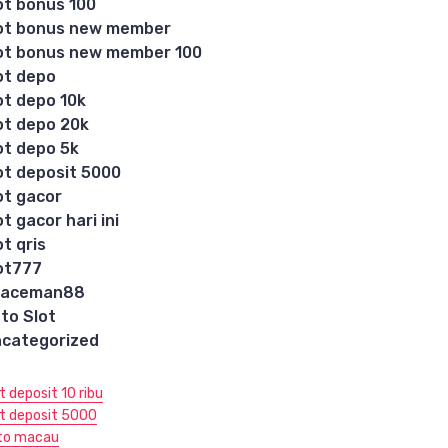
ot bonus 100
ot bonus new member
ot bonus new member 100
ot depo
ot depo 10k
ot depo 20k
ot depo 5k
ot deposit 5000
ot gacor
ot gacor hari ini
ot qris
ot777
paceman88
to Slot
categorized
t deposit 10 ribu
ot deposit 5000
to macau