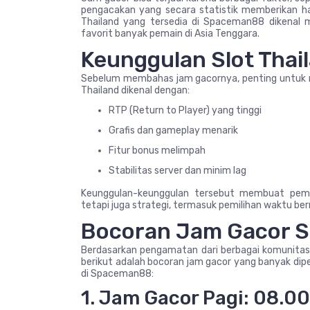
pengacakan yang secara statistik memberikan has
Thailand yang tersedia di Spaceman88 dikenal m
favorit banyak pemain di Asia Tenggara.
Keunggulan Slot Tha
Sebelum membahas jam gacornya, penting untuk m
Thailand dikenal dengan:
RTP (Return to Player) yang tinggi
Grafis dan gameplay menarik
Fitur bonus melimpah
Stabilitas server dan minim lag
Keunggulan-keunggulan tersebut membuat pema
tetapi juga strategi, termasuk pemilihan waktu ber
Bocoran Jam Gacor Sl
Berdasarkan pengamatan dari berbagai komunitas 
berikut adalah bocoran jam gacor yang banyak dip
di Spaceman88:
1. Jam Gacor Pagi: 08.00