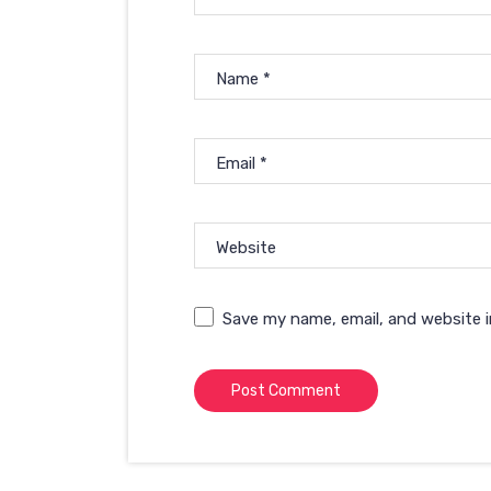
Name
*
Email
*
Website
Save my name, email, and website i