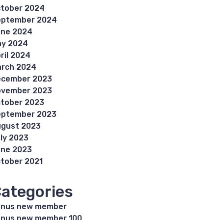
tober 2024
eptember 2024
ne 2024
y 2024
ril 2024
rch 2024
ecember 2023
ovember 2023
tober 2023
eptember 2023
gust 2023
ly 2023
ne 2023
tober 2021
ategories
onus new member
nus new member 100