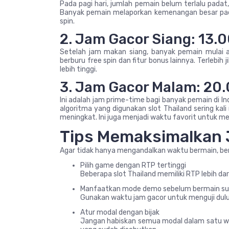
Pada pagi hari, jumlah pemain belum terlalu padat
Banyak pemain melaporkan kemenangan besar pad
spin.
2. Jam Gacor Siang: 13.0
Setelah jam makan siang, banyak pemain mulai ak
berburu free spin dan fitur bonus lainnya. Terlebih
lebih tinggi.
3. Jam Gacor Malam: 20.
Ini adalah jam prime-time bagi banyak pemain di In
algoritma yang digunakan slot Thailand sering kal
meningkat. Ini juga menjadi waktu favorit untuk m
Tips Memaksimalkan
Agar tidak hanya mengandalkan waktu bermain, be
Pilih game dengan RTP tertinggi
Beberapa slot Thailand memiliki RTP lebih da
Manfaatkan mode demo sebelum bermain s
Gunakan waktu jam gacor untuk menguji dulu 
Atur modal dengan bijak
Jangan habiskan semua modal dalam satu wa