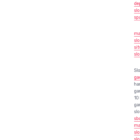
de
sl
sp
ma
sl
sit
sl
Sl
ga
har
ga
10
ga
sl
sb
ma
sl
slo