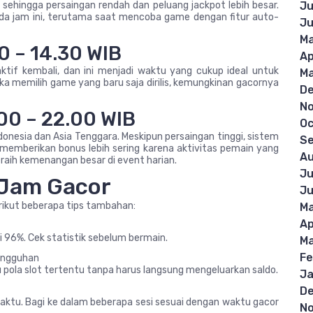
, sehingga persaingan rendah dan peluang jackpot lebih besar.
Ju
a jam ini, terutama saat mencoba game dengan fitur auto-
Ju
Ma
0 – 14.30 WIB
Ap
tif kembali, dan ini menjadi waktu yang cukup ideal untuk
Ma
 jika memilih game yang baru saja dirilis, kemungkinan gacornya
D
N
00 – 22.00 WIB
Oc
donesia dan Asia Tenggara. Meskipun persaingan tinggi, sistem
S
i memberikan bonus lebih sering karena aktivitas pemain yang
Au
eraih kemenangan besar di event harian.
Ju
 Jam Gacor
Ju
rikut beberapa tips tambahan:
Ma
Ap
ri 96%. Cek statistik sebelum bermain.
Ma
Fe
ungguhan
pola slot tertentu tanpa harus langsung mengeluarkan saldo.
Ja
D
ktu. Bagi ke dalam beberapa sesi sesuai dengan waktu gacor
N