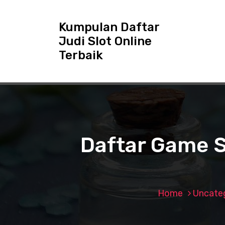
S
k
Kumpulan Daftar
i
p
Judi Slot Online
t
Terbaik
o
c
o
n
t
e
n
Daftar Game S
t
Home
Uncate