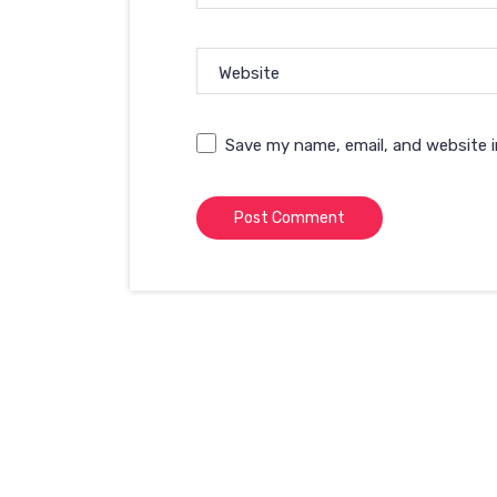
Website
Save my name, email, and website i