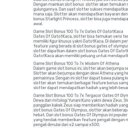
Dengan mainkan slot bonus slotter akan temukan m
gulungannya. Dan saat slotter sukses mendapatkan
mana saja. Slotter akan mendapatkan bayaran den
bonus Starlight Princess, slotter bisa juga mend
awal.
Game Slot Bonus 100 To 7x Gates Of GatotKaca
Gates Of GatotKaca, slotter bisa temukan versi te
memiliki figur khusus yakni GatotKaca. Di dalam per
feature yang berada di slot bonus gates of olympus
slotter dapatkan dalam slot bonus Gates Of GatotK
GatotKaca akan memiliki peluang untuk mendapat
Game Slot Bonus 100 To 7x Wisdom Of Athena
Dalam game slot bonus ini, slotter akan berjumpa 
Slotter akan berjumpa dengan dewi Athena yang h
pemainnya. Dengan ini slotter dapat bawa pulang k
slotter akan temukan berbagai feature bonus samp
slotter dapat mendapatkan hadiah yang lebih besar
Game Slot Bonus 100 To 7x Tergacor Gates Of Oly
Dewa dari mitologi Yunani Kuno yakni dewa Zeus. 
panggilan kakek Zeus siap memberikan hadiah ya
slot bonus Gates Of Olympus, slotter akan bebe
hebat. Dan slot bonus Gates Of Olympus ini popule
yang hendak memberikan feature pengali dengan me
pengali dimulai dari x2 sampai x500.