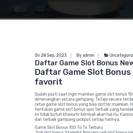
On 28 Sep, 2023
By admin
Uncategori
Daftar Game Slot Bonus New
Daftar Game Slot Bonus
favorit
Sudah pasti saat ingin mainkan game slot bonus 100
dimenangkan secara gampang. Tetapi secara ter
ratus game slot bonus yang bisa slotter mainkan.
tentukan game slot bonus opsi terbaik yang hend
ini tidak butuh khawatir kembali akan hal itu. Kare
dan terbaik gampang jackpot setiap harinya.
Game Slot Bonus 100 To 7x Terbaru
Judi slot bonus Starlight Princess jadi slot bonus p