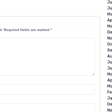
Ju
Ju
Ma
Ap
Ma
d.
Required fields are marked
*
D
N
Oc
S
Au
Ju
Ju
Ma
Ap
Ma
Fe
Ja
D
N