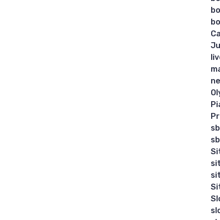
bo
bo
Ca
Ju
li
ma
n
Ol
Pi
Pr
sb
s
Si
si
si
Si
Sl
sl