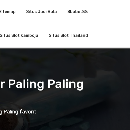
Sitemap
Situs Judi Bola
Sbobet88
Situs Slot Kamboja
Situs Slot Thailand
 Paling Paling
 Paling favorit