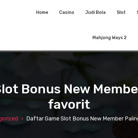
Home
Casino
Judi Bola
Slot
Mahjong Ways 2
lot Bonus New Member
favorit
gorized
Daftar Game Slot Bonus New Member Paling