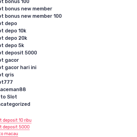
ot bonus 100
ot bonus new member
ot bonus new member 100
ot depo
ot depo 10k
ot depo 20k
ot depo 5k
ot deposit 5000
ot gacor
ot gacor hari ini
ot qris
ot777
paceman88
to Slot
categorized
t deposit 10 ribu
ot deposit 5000
to macau