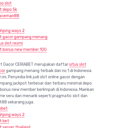
po slot
ot depo 5k
aceman88
hjong ways 2
ot gacor gampang menang
us slot resmi
ot bonus new member 100
ot Gacor CERIABET merupakan daftar
situs slot
cor
gampang menang terbaik dan no 1 di Indonesia
i ini. Penyedia link judi slot online gacor dengan
mpang jackpot terbesar dan terbaru minimal depo
 bonus new member berlimpah di Indonesia. Mainkan
me seru dan menarik seperti pragmatic slot dan
ot88 sekarang juga.
obet
hjong ways 2
ot bet
t server thailand