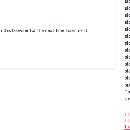
sl
sl
sl
sl
sl
n this browser for the next time I comment.
sl
sl
sl
sl
sl
sl
sl
s
To
Un
slo
sl
to