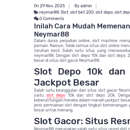
On 29 Nov, 2025
By admin
neymar88
,
Slot
,
slot bet 200
,
slot depo
,
slot dep
0 Comments
Inilah Cara Mudah Memenang
Neymar88
Dalam dunia perjudian online, slot machine meru
pemain. Namun, tidak semua situs slot online 
taruhan kecil. Salah satu situs yang menawar
neymar88. Dengan slot depo 10k dan slot depo 2
besar di situs slot gacor Neymar88.
Slot Depo 10k dan 
Jackpot Besar
Salah satu keunggulan dari situs slot gacor Neym
yaitu
slot depo
10k dan slot depo 20k. Denga
keberuntungan mereka dalam meraih jackpot besar.
jenis permainan slot dengan tingkat kemenangan y
besar untuk menang.
Slot Gacor: Situs Resm
Neymar88 merupakan salah satu situs resmi slot 