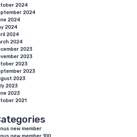
tober 2024
eptember 2024
ne 2024
y 2024
ril 2024
rch 2024
ecember 2023
ovember 2023
tober 2023
eptember 2023
gust 2023
ly 2023
ne 2023
tober 2021
ategories
onus new member
nus new member 100