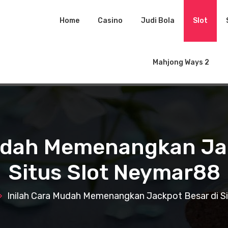
Home
Casino
Judi Bola
Slot
Mahjong Ways 2
Mudah Memenangkan Jac
Situs Slot Neymar88
Inilah Cara Mudah Memenangkan Jackpot Besar di S