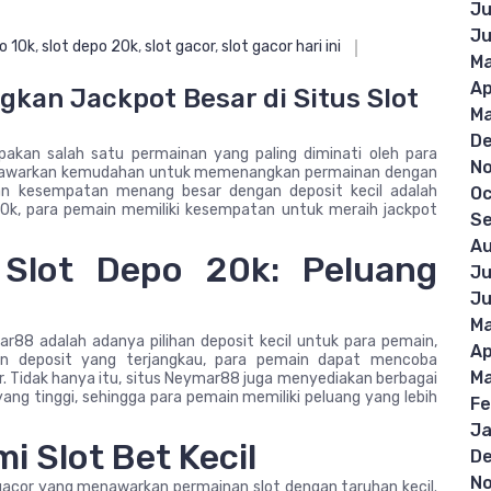
Ju
Ju
o 10k
,
slot depo 20k
,
slot gacor
,
slot gacor hari ini
Ma
Ap
kan Jackpot Besar di Situs Slot
Ma
D
pakan salah satu permainan yang paling diminati oleh para
N
menawarkan kemudahan untuk memenangkan permainan dengan
kan kesempatan menang besar dengan deposit kecil adalah
Oc
0k, para pemain memiliki kesempatan untuk meraih jackpot
S
Au
Slot Depo 20k: Peluang
Ju
Ju
Ma
ar88 adalah adanya pilihan deposit kecil untuk para pemain,
Ap
n deposit yang terjangkau, para pemain dapat mencoba
Ma
 Tidak hanya itu, situs Neymar88 juga menyediakan berbagai
ang tinggi, sehingga para pemain memiliki peluang yang lebih
Fe
Ja
i Slot Bet Kecil
D
N
gacor yang menawarkan permainan slot dengan taruhan kecil.