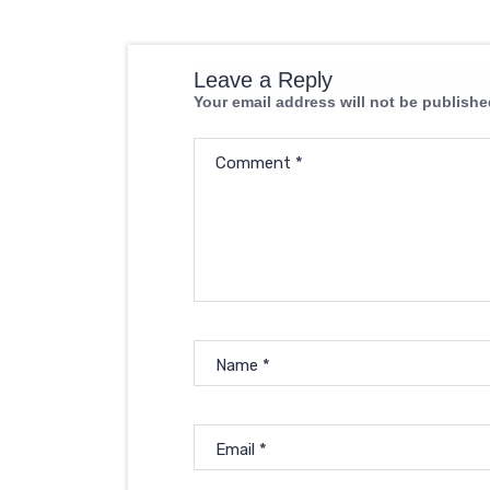
Leave a Reply
Your email address will not be publishe
Comment
*
Name
*
Email
*