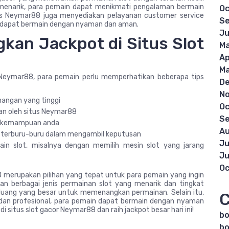
ur menarik, para pemain dapat menikmati pengalaman bermain
Oc
itus Neymar88 juga menyediakan pelayanan customer service
S
n dapat bermain dengan nyaman dan aman.
Ju
kan Jackpot di Situs Slot
Ma
Ap
Ma
 Neymar88, para pemain perlu memperhatikan beberapa tips
D
N
nangan yang tinggi
Oc
an oleh situs Neymar88
S
n kemampuan anda
Au
n terburu-buru dalam mengambil keputusan
Ju
in slot, misalnya dengan memilih mesin slot yang jarang
Ju
Oc
8 merupakan pilihan yang tepat untuk para pemain yang ingin
an berbagai jenis permainan slot yang menarik dan tingkat
luang yang besar untuk memenangkan permainan. Selain itu,
C
dan profesional, para pemain dapat bermain dengan nyaman
 situs slot gacor Neymar88 dan raih jackpot besar hari ini!
b
bo