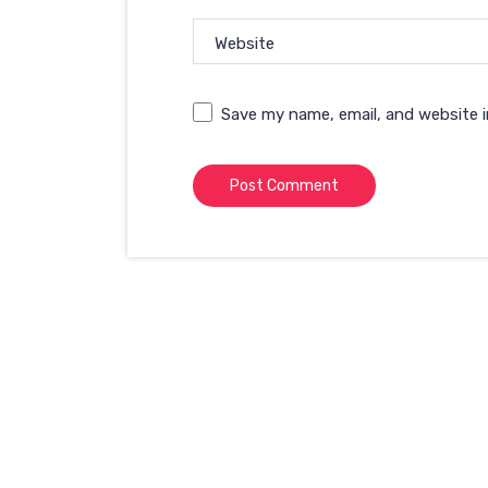
Website
Save my name, email, and website i