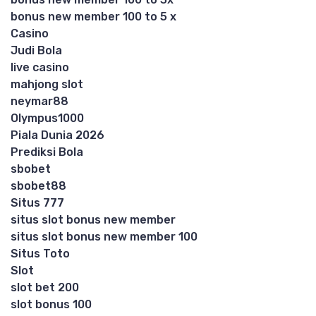
bonus new member 100 to 5 x
Casino
Judi Bola
live casino
mahjong slot
neymar88
Olympus1000
Piala Dunia 2026
Prediksi Bola
sbobet
sbobet88
Situs 777
situs slot bonus new member
situs slot bonus new member 100
Situs Toto
Slot
slot bet 200
slot bonus 100