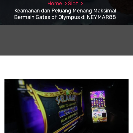
Home
Slot
Keamanan dan Peluang Menang Maksimal
Bermain Gates of Olympus di NEYMAR88