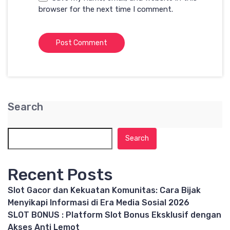
browser for the next time I comment.
Search
Search
Recent Posts
Slot Gacor dan Kekuatan Komunitas: Cara Bijak
Menyikapi Informasi di Era Media Sosial 2026
SLOT BONUS : Platform Slot Bonus Eksklusif dengan
Akses Anti Lemot