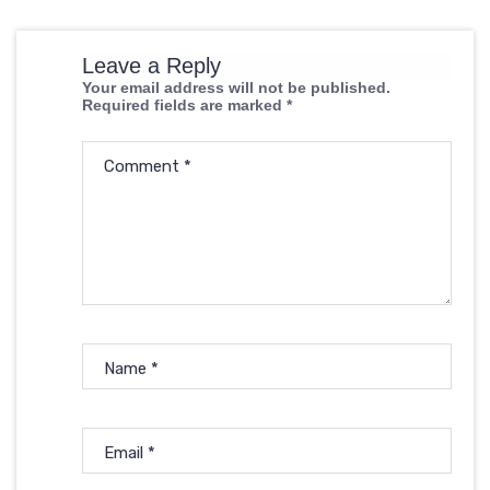
Leave a Reply
Your email address will not be published.
Required fields are marked
*
Comment
*
Name
*
Email
*