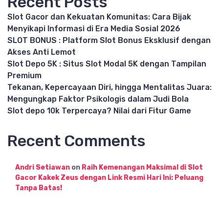
Recent Posts
Slot Gacor dan Kekuatan Komunitas: Cara Bijak
Menyikapi Informasi di Era Media Sosial 2026
SLOT BONUS : Platform Slot Bonus Eksklusif dengan
Akses Anti Lemot
Slot Depo 5K : Situs Slot Modal 5K dengan Tampilan
Premium
Tekanan, Kepercayaan Diri, hingga Mentalitas Juara:
Mengungkap Faktor Psikologis dalam Judi Bola
Slot depo 10k Terpercaya? Nilai dari Fitur Game
Recent Comments
Andri Setiawan
on
Raih Kemenangan Maksimal di Slot
Gacor Kakek Zeus dengan Link Resmi Hari Ini: Peluang
Tanpa Batas!