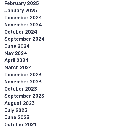
February 2025
January 2025
December 2024
November 2024
October 2024
September 2024
June 2024
May 2024
April 2024
March 2024
December 2023
November 2023
October 2023
September 2023
August 2023
July 2023
June 2023
October 2021