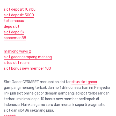
slot deposit 10 ribu
slot deposit 5000
toto macau
depo slot
slot depo 5k
spaceman88
mahjong ways 2
slot gacor gampang menang
situs slot resmi
slot bonus new member 100
Slot Gacor CERIABET merupakan daftar
situs slot gacor
gampang menang terbaik dan no 1 di Indonesia hari ini. Penyedia
link judi slot online gacor dengan gampang jackpot terbesar dan
terbaru minimal depo 10 bonus new member berlimpah di
Indonesia. Mainkan game seru dan menarik seperti pragmatic
slot dan slot88 sekarang juga.