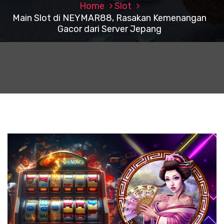
Home
Slot
Main Slot di NEYMAR88, Rasakan Kemenangan
Gacor dari Server Jepang