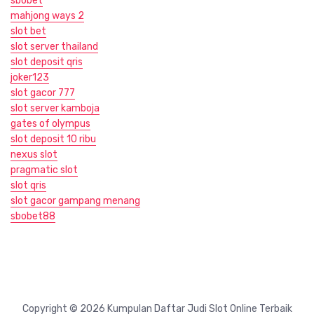
sbobet
mahjong ways 2
slot bet
slot server thailand
slot deposit qris
joker123
slot gacor 777
slot server kamboja
gates of olympus
slot deposit 10 ribu
nexus slot
pragmatic slot
slot qris
slot gacor gampang menang
sbobet88
Copyright © 2026 Kumpulan Daftar Judi Slot Online Terbaik