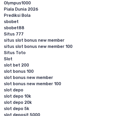
Olympus1000
Piala Dunia 2026
Prediksi Bola
sbobet
sbobet88
Situs 777
situs slot bonus new member
situs slot bonus new member 100
Situs Toto
Slot
slot bet 200
slot bonus 100
slot bonus new member
slot bonus new member 100
slot depo
slot depo 10k
slot depo 20k
slot depo 5k
slot deposit 5000