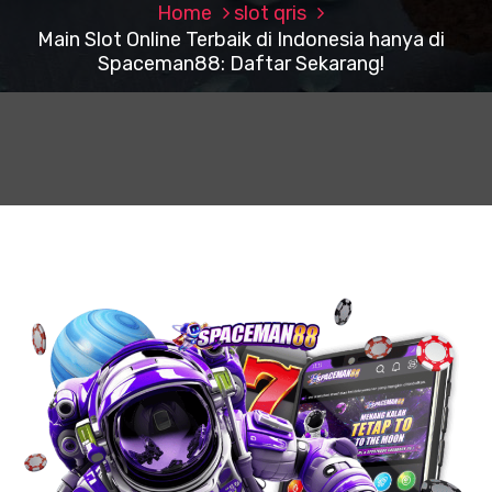
Home
slot qris
Main Slot Online Terbaik di Indonesia hanya di
Spaceman88: Daftar Sekarang!