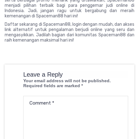
serta berbagai promo menarik yang ditawarkan, Spaceman88
menjadi pilihan terbaik bagi para penggemar judi online di
Indonesia. Jadi, jangan ragu untuk bergabung dan meraih
kemenangan di Spaceman88 hari ini!
Daftar sekarang di Spaceman88, login dengan mudah, dan akses
link alternatif untuk pengalaman berjudi online yang seru dan
mengasyikkan. Jadilah bagian dari komunitas Spaceman88 dan
raih kemenangan maksimal hari ini!
Leave a Reply
Your email address will not be published.
Required fields are marked
*
Comment
*