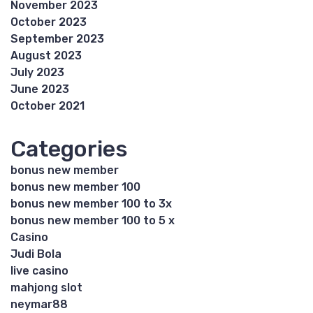
November 2023
October 2023
September 2023
August 2023
July 2023
June 2023
October 2021
Categories
bonus new member
bonus new member 100
bonus new member 100 to 3x
bonus new member 100 to 5 x
Casino
Judi Bola
live casino
mahjong slot
neymar88