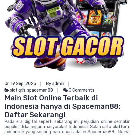
On 19 Sep, 2025
By admin
slot qris
,
spaceman88
0 Comments
Main Slot Online Terbaik di
Indonesia hanya di Spaceman88:
Daftar Sekarang!
Pada era digital seperti sekarang ini, perjudian online semakin
populer di kalangan masyarakat Indonesia. Salah satu platform
judi online yang sedang naik daun adalah Spaceman88. Dikenal