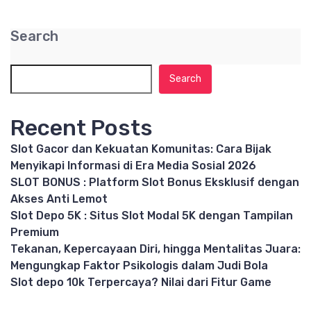
Search
Search
Recent Posts
Slot Gacor dan Kekuatan Komunitas: Cara Bijak
Menyikapi Informasi di Era Media Sosial 2026
SLOT BONUS : Platform Slot Bonus Eksklusif dengan
Akses Anti Lemot
Slot Depo 5K : Situs Slot Modal 5K dengan Tampilan
Premium
Tekanan, Kepercayaan Diri, hingga Mentalitas Juara:
Mengungkap Faktor Psikologis dalam Judi Bola
Slot depo 10k Terpercaya? Nilai dari Fitur Game