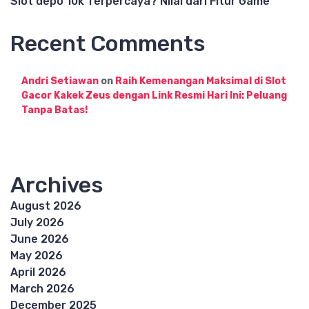
Slot depo 10k Terpercaya? Nilai dari Fitur Game
Recent Comments
Andri Setiawan
on
Raih Kemenangan Maksimal di Slot
Gacor Kakek Zeus dengan Link Resmi Hari Ini: Peluang
Tanpa Batas!
Archives
August 2026
July 2026
June 2026
May 2026
April 2026
March 2026
December 2025