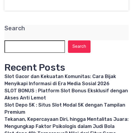
Search
Search
Recent Posts
Slot Gacor dan Kekuatan Komunitas: Cara Bijak
Menyikapi Informasi di Era Media Sosial 2026
SLOT BONUS : Platform Slot Bonus Eksklusif dengan
Akses Anti Lemot
Slot Depo 5K : Situs Slot Modal 5K dengan Tampilan
Premium
Tekanan, Kepercayaan Diri, hingga Mentalitas Juara:
Mengungkap Faktor Psikologis dalam Judi Bola