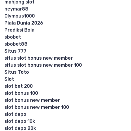
mahjong slot
neymar88
Olympus1000
Piala Dunia 2026
Prediksi Bola
sbobet
sbobet88
Situs 777
situs slot bonus new member
situs slot bonus new member 100
Situs Toto
Slot
slot bet 200
slot bonus 100
slot bonus new member
slot bonus new member 100
slot depo
slot depo 10k
slot depo 20k