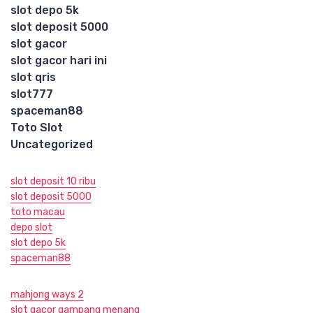
slot depo 5k
slot deposit 5000
slot gacor
slot gacor hari ini
slot qris
slot777
spaceman88
Toto Slot
Uncategorized
slot deposit 10 ribu
slot deposit 5000
toto macau
depo slot
slot depo 5k
spaceman88
mahjong ways 2
slot gacor gampang menang