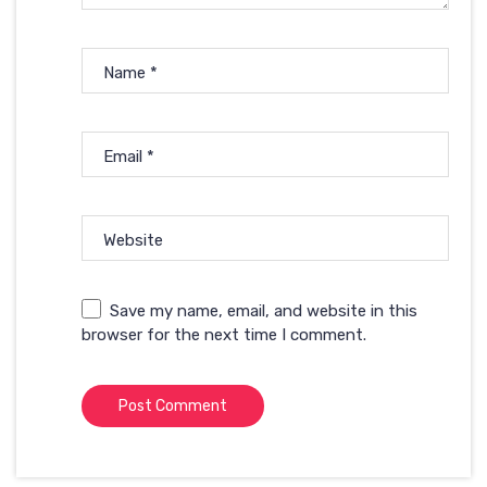
Name
*
Email
*
Website
Save my name, email, and website in this
browser for the next time I comment.