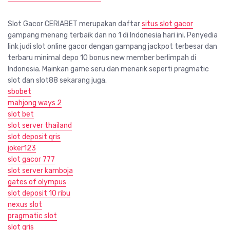
Slot Gacor CERIABET merupakan daftar
situs slot gacor
gampang menang terbaik dan no 1 di Indonesia hari ini. Penyedia
link judi slot online gacor dengan gampang jackpot terbesar dan
terbaru minimal depo 10 bonus new member berlimpah di
Indonesia. Mainkan game seru dan menarik seperti pragmatic
slot dan slot88 sekarang juga.
sbobet
mahjong ways 2
slot bet
slot server thailand
slot deposit qris
joker123
slot gacor 777
slot server kamboja
gates of olympus
slot deposit 10 ribu
nexus slot
pragmatic slot
slot qris