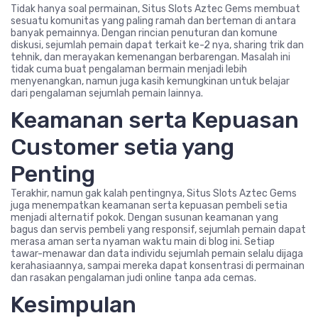
Tidak hanya soal permainan, Situs Slots Aztec Gems membuat
sesuatu komunitas yang paling ramah dan berteman di antara
banyak pemainnya. Dengan rincian penuturan dan komune
diskusi, sejumlah pemain dapat terkait ke-2 nya, sharing trik dan
tehnik, dan merayakan kemenangan berbarengan. Masalah ini
tidak cuma buat pengalaman bermain menjadi lebih
menyenangkan, namun juga kasih kemungkinan untuk belajar
dari pengalaman sejumlah pemain lainnya.
Keamanan serta Kepuasan
Customer setia yang
Penting
Terakhir, namun gak kalah pentingnya, Situs Slots Aztec Gems
juga menempatkan keamanan serta kepuasan pembeli setia
menjadi alternatif pokok. Dengan susunan keamanan yang
bagus dan servis pembeli yang responsif, sejumlah pemain dapat
merasa aman serta nyaman waktu main di blog ini. Setiap
tawar-menawar dan data individu sejumlah pemain selalu dijaga
kerahasiaannya, sampai mereka dapat konsentrasi di permainan
dan rasakan pengalaman judi online tanpa ada cemas.
Kesimpulan