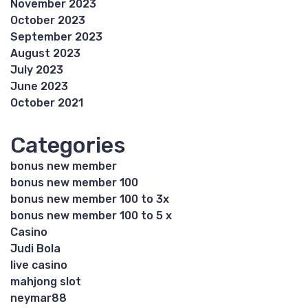
November 2023
October 2023
September 2023
August 2023
July 2023
June 2023
October 2021
Categories
bonus new member
bonus new member 100
bonus new member 100 to 3x
bonus new member 100 to 5 x
Casino
Judi Bola
live casino
mahjong slot
neymar88