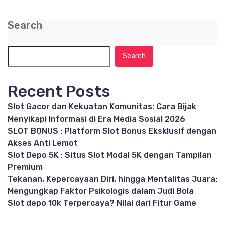
Search
Search
Recent Posts
Slot Gacor dan Kekuatan Komunitas: Cara Bijak
Menyikapi Informasi di Era Media Sosial 2026
SLOT BONUS : Platform Slot Bonus Eksklusif dengan
Akses Anti Lemot
Slot Depo 5K : Situs Slot Modal 5K dengan Tampilan
Premium
Tekanan, Kepercayaan Diri, hingga Mentalitas Juara:
Mengungkap Faktor Psikologis dalam Judi Bola
Slot depo 10k Terpercaya? Nilai dari Fitur Game