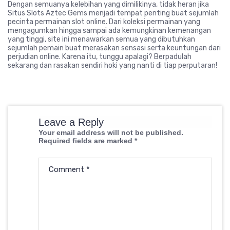
Dengan semuanya kelebihan yang dimilikinya, tidak heran jika
Situs Slots Aztec Gems menjadi tempat penting buat sejumlah
pecinta permainan slot online. Dari koleksi permainan yang
mengagumkan hingga sampai ada kemungkinan kemenangan
yang tinggi, site ini menawarkan semua yang dibutuhkan
sejumlah pemain buat merasakan sensasi serta keuntungan dari
perjudian online. Karena itu, tunggu apalagi? Berpadulah
sekarang dan rasakan sendiri hoki yang nanti di tiap perputaran!
Leave a Reply
Your email address will not be published.
Required fields are marked
*
Comment
*