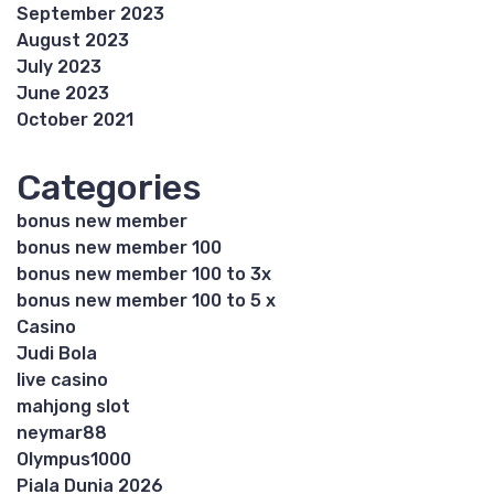
September 2023
August 2023
July 2023
June 2023
October 2021
Categories
bonus new member
bonus new member 100
bonus new member 100 to 3x
bonus new member 100 to 5 x
Casino
Judi Bola
live casino
mahjong slot
neymar88
Olympus1000
Piala Dunia 2026