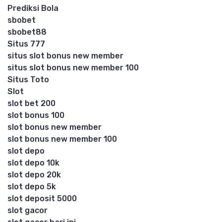
Prediksi Bola
sbobet
sbobet88
Situs 777
situs slot bonus new member
situs slot bonus new member 100
Situs Toto
Slot
slot bet 200
slot bonus 100
slot bonus new member
slot bonus new member 100
slot depo
slot depo 10k
slot depo 20k
slot depo 5k
slot deposit 5000
slot gacor