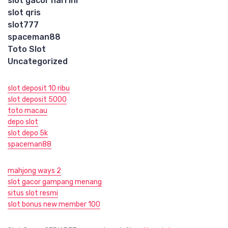
slot gacor hari ini
slot qris
slot777
spaceman88
Toto Slot
Uncategorized
slot deposit 10 ribu
slot deposit 5000
toto macau
depo slot
slot depo 5k
spaceman88
mahjong ways 2
slot gacor gampang menang
situs slot resmi
slot bonus new member 100