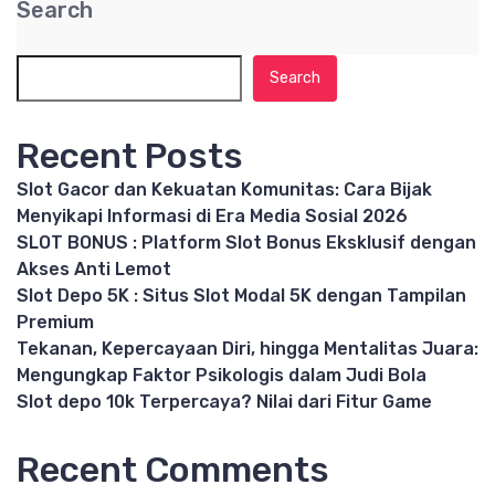
Search
Search
Recent Posts
Slot Gacor dan Kekuatan Komunitas: Cara Bijak
Menyikapi Informasi di Era Media Sosial 2026
SLOT BONUS : Platform Slot Bonus Eksklusif dengan
Akses Anti Lemot
Slot Depo 5K : Situs Slot Modal 5K dengan Tampilan
Premium
Tekanan, Kepercayaan Diri, hingga Mentalitas Juara:
Mengungkap Faktor Psikologis dalam Judi Bola
Slot depo 10k Terpercaya? Nilai dari Fitur Game
Recent Comments