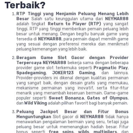
Terbaik?
RTP Tinggi yang Menjamin Peluang Menang Lebih
Besar
Salah satu keunggulan utama dari
NEYMAR88
adalah tingkat
Return to Player (RTP)
yang sangat
tinggi. RTP yang tinggi memberikan pemain peluang lebih
besar untuk menang. Dengan begitu banyak game yang
tersedia di
NEYMAR88
, para pemain dapat memilih game
yang sesuai dengan preferensi mereka dan menikmati
peluang kemenangan yang lebih baik.
Beragam Game Slot Gacor dengan Provider
Terpercaya
NEYMAR88
bekerja sama dengan beberapa
provider game slot terkemuka seperti
Pragmatic Play
,
Spadegaming
,
JOKER123 Gaming
, dan lainnya.
Provider-providers ini dikenal dengan kualitas permainan
yang sangat baik, dengan desain grafis yang memukau,
mekanisme permainan yang inovatif, serta fitur-fitur
menarik yang menambah keseruan bermain. Game-game
populer seperti
Sweet Bonanza
,
Gates of Olympus
,
dan
Wild Viking
adalah pilihan favorit bagi banyak pemain.
Peluang Jackpot Besar dan Fitur Bonus
Menguntungkan
Slot gacor di
NEYMAR88
tidak hanya
menawarkan pengalaman bermain yang seru, tetapi juga
peluang besar untuk memenangkan hadiah besar. Fitur
bonus seperti
free spins
,
wilds
,
multipliers
, dan