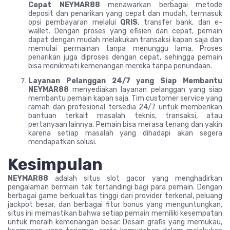
Cepat
NEYMAR88
menawarkan berbagai metode
deposit dan penarikan yang cepat dan mudah, termasuk
opsi pembayaran melalui
QRIS
, transfer bank, dan e-
wallet. Dengan proses yang efisien dan cepat, pemain
dapat dengan mudah melakukan transaksi kapan saja dan
memulai permainan tanpa menunggu lama. Proses
penarikan juga diproses dengan cepat, sehingga pemain
bisa menikmati kemenangan mereka tanpa penundaan.
Layanan Pelanggan 24/7 yang Siap Membantu
NEYMAR88
menyediakan layanan pelanggan yang siap
membantu pemain kapan saja. Tim customer service yang
ramah dan profesional tersedia 24/7 untuk memberikan
bantuan terkait masalah teknis, transaksi, atau
pertanyaan lainnya. Pemain bisa merasa tenang dan yakin
karena setiap masalah yang dihadapi akan segera
mendapatkan solusi.
Kesimpulan
NEYMAR88
adalah situs slot gacor yang menghadirkan
pengalaman bermain tak tertandingi bagi para pemain. Dengan
berbagai game berkualitas tinggi dari provider terkenal, peluang
jackpot besar, dan berbagai fitur bonus yang menguntungkan,
situs ini memastikan bahwa setiap pemain memiliki kesempatan
untuk meraih kemenangan besar. Desain grafis yang memukau,