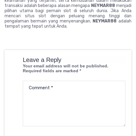
keamanan yang terjamin, serta kemudahan dalam melakukan
transaksi adalah beberapa alasan mengapa
NEYMAR88
menjadi
pilihan utama bagi pemain slot di seluruh dunia. Jika Anda
mencari situs slot dengan peluang menang tinggi dan
pengalaman bermain yang menyenangkan,
NEYMAR88
adalah
tempat yang tepat untuk Anda.
Leave a Reply
Your email address will not be published.
Required fields are marked
*
Comment
*