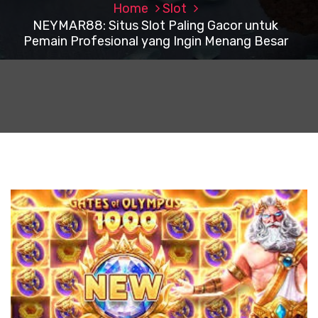
Home
Slot
NEYMAR88: Situs Slot Paling Gacor untuk
Pemain Profesional yang Ingin Menang Besar