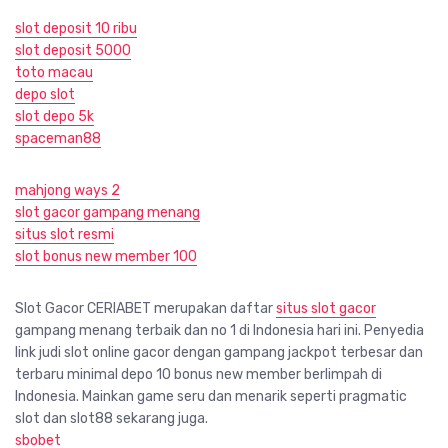
slot deposit 10 ribu
slot deposit 5000
toto macau
depo slot
slot depo 5k
spaceman88
mahjong ways 2
slot gacor gampang menang
situs slot resmi
slot bonus new member 100
Slot Gacor CERIABET merupakan daftar
situs slot gacor
gampang menang terbaik dan no 1 di Indonesia hari ini. Penyedia
link judi slot online gacor dengan gampang jackpot terbesar dan
terbaru minimal depo 10 bonus new member berlimpah di
Indonesia. Mainkan game seru dan menarik seperti pragmatic
slot dan slot88 sekarang juga.
sbobet