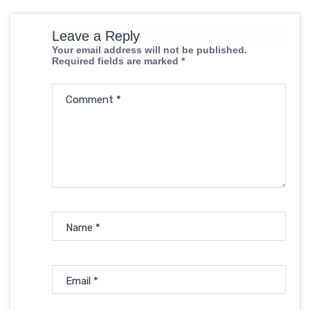
Leave a Reply
Your email address will not be published.
Required fields are marked
*
Comment
*
Name
*
Email
*