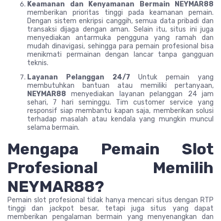
Keamanan dan Kenyamanan Bermain
NEYMAR88
memberikan prioritas tinggi pada keamanan pemain.
Dengan sistem enkripsi canggih, semua data pribadi dan
transaksi dijaga dengan aman. Selain itu, situs ini juga
menyediakan antarmuka pengguna yang ramah dan
mudah dinavigasi, sehingga para pemain profesional bisa
menikmati permainan dengan lancar tanpa gangguan
teknis.
Layanan Pelanggan 24/7
Untuk pemain yang
membutuhkan bantuan atau memiliki pertanyaan,
NEYMAR88
menyediakan layanan pelanggan 24 jam
sehari, 7 hari seminggu. Tim customer service yang
responsif siap membantu kapan saja, memberikan solusi
terhadap masalah atau kendala yang mungkin muncul
selama bermain.
Mengapa Pemain Slot
Profesional Memilih
NEYMAR88?
Pemain slot profesional tidak hanya mencari situs dengan RTP
tinggi dan jackpot besar, tetapi juga situs yang dapat
memberikan pengalaman bermain yang menyenangkan dan