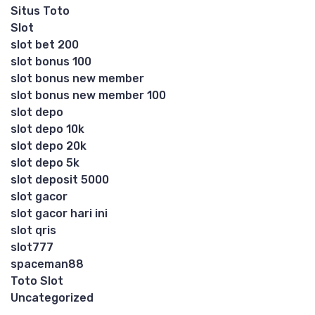
Situs Toto
Slot
slot bet 200
slot bonus 100
slot bonus new member
slot bonus new member 100
slot depo
slot depo 10k
slot depo 20k
slot depo 5k
slot deposit 5000
slot gacor
slot gacor hari ini
slot qris
slot777
spaceman88
Toto Slot
Uncategorized