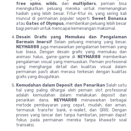
free spins
,
wilds
, dan
multipliers
, pemain bisa
meningkatkan peluang mereka untuk memenangkan
hadiah yang lebih besar. Fitur-fitur ini, yang sering kali
muncul di permainan populer seperti
Sweet Bonanza
atau
Gates of Olympus
, memberikan peluang lebih besar
bagi pemain untuk mencapai kemenangan maksimal.
Desain Grafis yang Memukau dan Pengalaman
Bermain Imersif
Selain peluang menang yang besar,
NEYMAR88
juga menawarkan pengalaman bermain yang
luar biasa. Dengan desain grafis yang memukau dan
animasi halus, game-game di
NEYMAR88
memberikan
pengalaman visual yang memuaskan. Pemain profesional
yang menghargai detail dan kualitas visual dalam
permainan pasti akan merasa terkesan dengan kualitas
grafis yang disuguhkan.
Kemudahan dalam Deposit dan Penarikan
Salah satu
hal yang paling dihargai oleh pemain slot profesional
adalah kemudahan dalam melakukan deposit dan
penarikan dana.
NEYMAR88
menawarkan berbagai
metode pembayaran yang cepat, mudah, dan aman,
termasuk transfer bank, e-wallet, dan QRIS. Dengan
proses yang lancar dan tanpa hambatan, pemain dapat
fokus pada permainan mereka tanpa khawatir soal
transaksi.