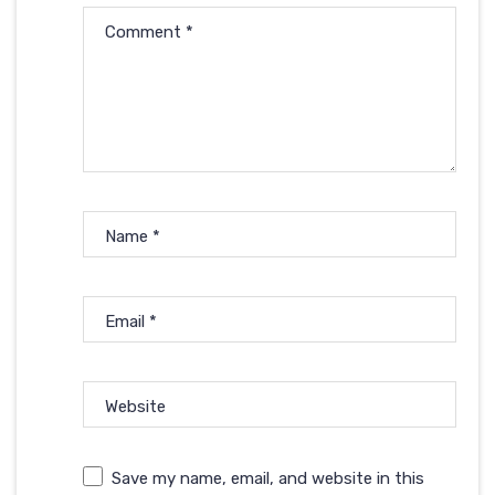
Comment
*
Name
*
Email
*
Website
Save my name, email, and website in this