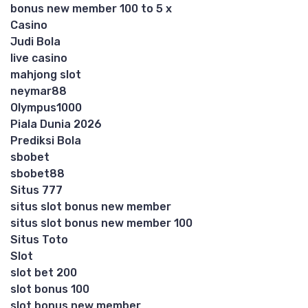
bonus new member 100 to 5 x
Casino
Judi Bola
live casino
mahjong slot
neymar88
Olympus1000
Piala Dunia 2026
Prediksi Bola
sbobet
sbobet88
Situs 777
situs slot bonus new member
situs slot bonus new member 100
Situs Toto
Slot
slot bet 200
slot bonus 100
slot bonus new member