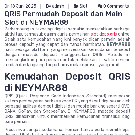
On 18 Jun, 2025
By admin
Slot
0 Comments
QRIS Permudah Deposit dan Main
Slot di NEYMAR88
Perkembangan teknologi digital semakin memudahkan berbagai
aktivitas, termasuk dalam dunia permainan
slot depo qris
online.
Salah satu kemudahan yang kini banyak dicari pemain adalah
proses deposit yang cepat dan tanpa hambatan.
NEYMAR88
hadir sebagai platform yang menyediakan kemudahan tersebut
dengan metode deposit menggunakan
QRIS
. Metode ini
memungkinkan para pemain untuk melakukan isi saldo dengan
mudah dan langsung tanpa harus melalui proses yang rumit.
Kemudahan Deposit QRIS
di NEYMAR88
QRIS (Quick Response Code Indonesian Standard) merupakan
sistem pembayaran berbasis kode QR yang dapat digunakan oleh
berbagai aplikasi dompet digital dan mobile banking seperti OVO,
DANA, GoPay, dan ShopeePay. Di NEYMAR88, metode deposit
QRIS dihadirkan untuk memberikan kemudahan transaksi bagi
para pemain.
Prosesnya sangat sederhana. Pemain hanya perlu memilih opsi
deposit QRIS di situs, kemudian memindai kode QR yang tersedia