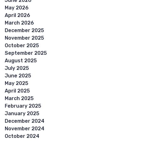
June 2026
May 2026
April 2026
March 2026
December 2025
November 2025
October 2025
September 2025
August 2025
July 2025
June 2025
May 2025
April 2025
March 2025
February 2025
January 2025
December 2024
November 2024
October 2024