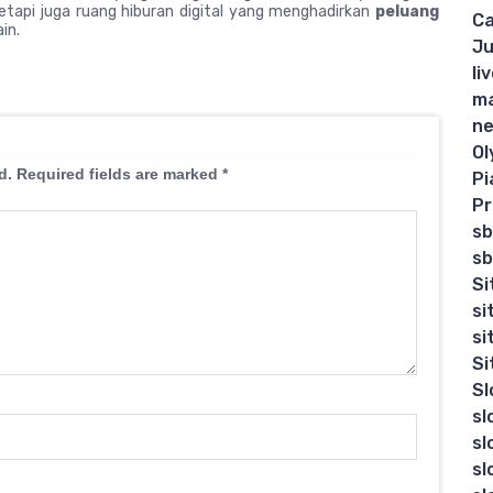
tapi juga ruang hiburan digital yang menghadirkan
peluang
Ca
in.
Ju
li
ma
n
Ol
d.
Required fields are marked
*
Pi
Pr
sb
s
Si
si
si
Si
Sl
sl
sl
sl