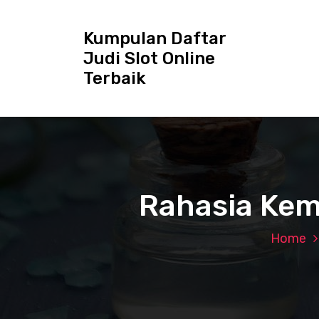
S
k
Kumpulan Daftar
i
p
Judi Slot Online
t
Terbaik
o
c
o
n
t
e
n
Rahasia Kem
t
Home