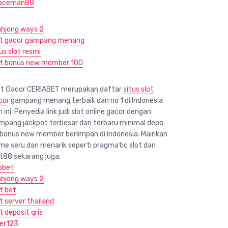
aceman88
hjong ways 2
ot gacor gampang menang
us slot resmi
ot bonus new member 100
ot Gacor CERIABET merupakan daftar
situs slot
cor
gampang menang terbaik dan no 1 di Indonesia
i ini. Penyedia link judi slot online gacor dengan
mpang jackpot terbesar dan terbaru minimal depo
 bonus new member berlimpah di Indonesia. Mainkan
me seru dan menarik seperti pragmatic slot dan
ot88 sekarang juga.
obet
hjong ways 2
ot bet
t server thailand
t deposit qris
ker123