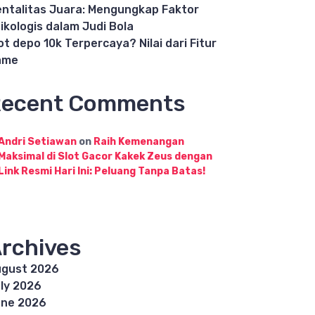
ntalitas Juara: Mengungkap Faktor
ikologis dalam Judi Bola
ot depo 10k Terpercaya? Nilai dari Fitur
ame
ecent Comments
Andri Setiawan
on
Raih Kemenangan
Maksimal di Slot Gacor Kakek Zeus dengan
Link Resmi Hari Ini: Peluang Tanpa Batas!
rchives
gust 2026
ly 2026
ne 2026