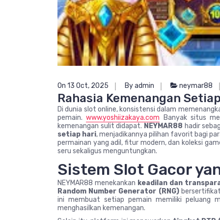
On 13 Oct, 2025
By admin
neymar88
Rahasia Kemenangan Setiap
Di dunia slot online, konsistensi dalam memenangka
pemain.
www.yoshiizakaya.com
Banyak situs me
kemenangan sulit didapat.
NEYMAR88
hadir seba
setiap hari
, menjadikannya pilihan favorit bagi 
permainan yang adil, fitur modern, dan koleksi 
seru sekaligus menguntungkan.
Sistem Slot Gacor ya
NEYMAR88 menekankan
keadilan dan transpar
Random Number Generator (RNG)
bersertifika
ini membuat setiap pemain memiliki peluang 
menghasilkan kemenangan.