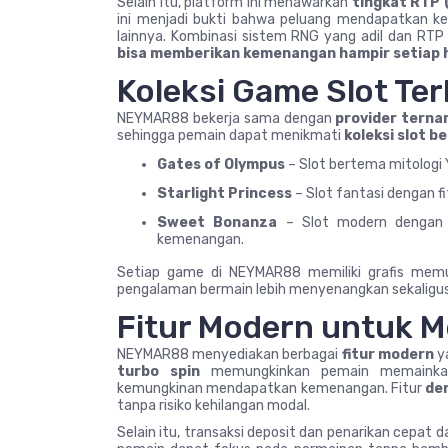
Selain itu, platform ini menawarkan
tingkat RTP (
ini menjadi bukti bahwa peluang mendapatkan ke
lainnya. Kombinasi sistem RNG yang adil dan RT
bisa memberikan kemenangan hampir setiap 
Koleksi Game Slot Te
NEYMAR88 bekerja sama dengan
provider tern
sehingga pemain dapat menikmati
koleksi slot b
Gates of Olympus
– Slot bertema mitologi 
Starlight Princess
– Slot fantasi dengan f
Sweet Bonanza
– Slot modern dengan 
kemenangan.
Setiap game di NEYMAR88 memiliki grafis memuk
pengalaman bermain lebih menyenangkan sekaligus
Fitur Modern untuk 
NEYMAR88 menyediakan berbagai
fitur modern
y
turbo spin
memungkinkan pemain memainkan
kemungkinan mendapatkan kemenangan. Fitur
de
tanpa risiko kehilangan modal.
Selain itu, transaksi deposit dan penarikan cepat 