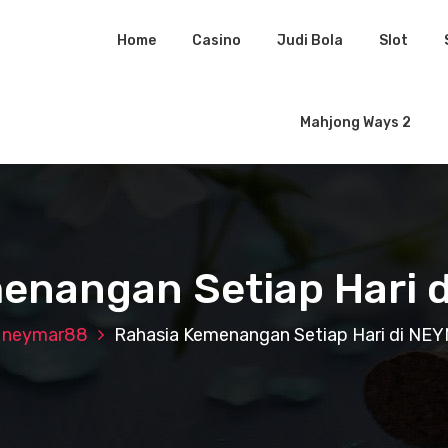
Home
Casino
Judi Bola
Slot
Mahjong Ways 2
enangan Setiap Hari
neymar88
Rahasia Kemenangan Setiap Hari di N