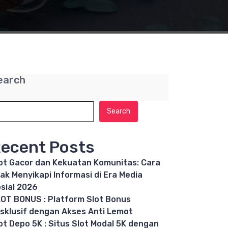
earch
Search
ecent Posts
ot Gacor dan Kekuatan Komunitas: Cara
jak Menyikapi Informasi di Era Media
sial 2026
OT BONUS : Platform Slot Bonus
sklusif dengan Akses Anti Lemot
ot Depo 5K : Situs Slot Modal 5K dengan