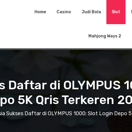
Home
Casino
Judi Bola
Slot
Mahjong Ways 2
s Daftar di OLYMPUS 10
po 5K Qris Terkeren 2
ia Sukses Daftar di OLYMPUS 1000: Slot Login Depo 5