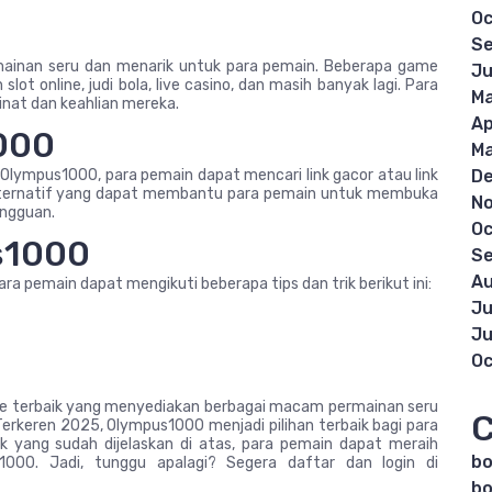
Oc
S
inan seru dan menarik untuk para pemain. Beberapa game
Ju
 slot online, judi bola, live casino, dan masih banyak lagi. Para
Ma
nat dan keahlian mereka.
Ap
000
Ma
lympus1000, para pemain dapat mencari link gacor atau link
D
 alternatif yang dapat membantu para pemain untuk membuka
N
angguan.
Oc
s1000
S
Au
a pemain dapat mengikuti beberapa tips dan trik berikut ini:
Ju
Ju
Oc
ine terbaik yang menyediakan berbagai macam permainan seru
C
 Terkeren 2025, Olympus1000 menjadi pilihan terbaik bagi para
ik yang sudah dijelaskan di atas, para pemain dapat meraih
b
000. Jadi, tunggu apalagi? Segera daftar dan login di
bo