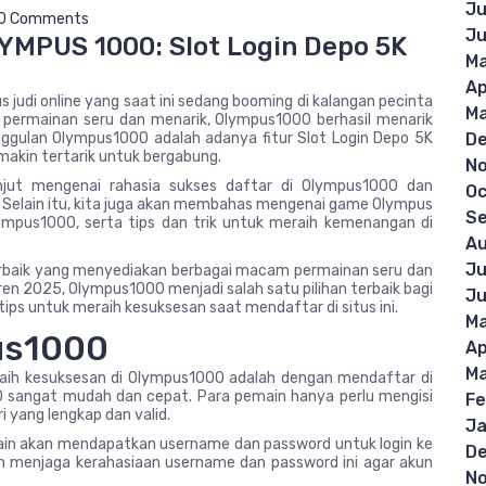
Ju
0 Comments
Ju
LYMPUS 1000: Slot Login Depo 5K
Ma
Ap
s judi online yang saat ini sedang booming di kalangan pecinta
Ma
 permainan seru dan menarik, Olympus1000 berhasil menarik
unggulan Olympus1000 adalah adanya fitur Slot Login Depo 5K
D
akin tertarik untuk bergabung.
N
anjut mengenai rahasia sukses daftar di Olympus1000 dan
Oc
ni. Selain itu, kita juga akan membahas mengenai game Olympus
S
lympus1000, serta tips dan trik untuk meraih kemenangan di
Au
Ju
terbaik yang menyediakan berbagai macam permainan seru dan
eren 2025, Olympus1000 menjadi salah satu pilihan terbaik bagi
Ju
 tips untuk meraih kesuksesan saat mendaftar di situs ini.
Ma
pus1000
Ap
Ma
aih kesuksesan di Olympus1000 adalah dengan mendaftar di
00 sangat mudah dan cepat. Para pemain hanya perlu mengisi
Fe
i yang lengkap dan valid.
Ja
ain akan mendapatkan username dan password untuk login ke
D
n menjaga kerahasiaan username dan password ini agar akun
N