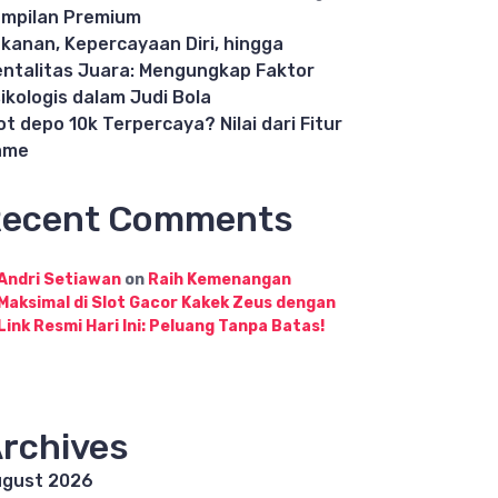
mpilan Premium
kanan, Kepercayaan Diri, hingga
ntalitas Juara: Mengungkap Faktor
ikologis dalam Judi Bola
ot depo 10k Terpercaya? Nilai dari Fitur
ame
ecent Comments
Andri Setiawan
on
Raih Kemenangan
Maksimal di Slot Gacor Kakek Zeus dengan
Link Resmi Hari Ini: Peluang Tanpa Batas!
rchives
gust 2026