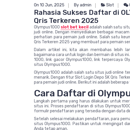
On 10 Jun, 2025
By admin
Slot
Rahasia Sukses Daftar di O
Qris Terkeren 2025
Olympus1000
slot bet kecil
adalah salah satu situ
judi online. Dengan menyediakan berbagai macam
perhatian para pemain judi online. Salah satu ke
Qris Terkeren 2025 yang membuat para pemain sem
Dalam artikel ini, kita akan membahas lebih l
bagaimana cara untuk login dan bermain di situs i
1000, link gacor Olympus1000, link terpercaya O
situs Olympus1000.
Olympus1000 adalah salah satu situs judi online 
menarik. Dengan fitur Slot Login Depo 5K Qris Terk
para pemain judi online. Berikut ini adalah beberapa
Cara Daftar di Olym
Langkah pertama yang harus dilakukan untuk mer
situs ini. Proses pendaftaran di situs Olympus10
formulir pendaftaran yang tersedia dengan data dir
Setelah selesai melakukan pendaftaran, para pem
situs Olympus1000. Pastikan untuk mengingat da
Anda tetap aman.