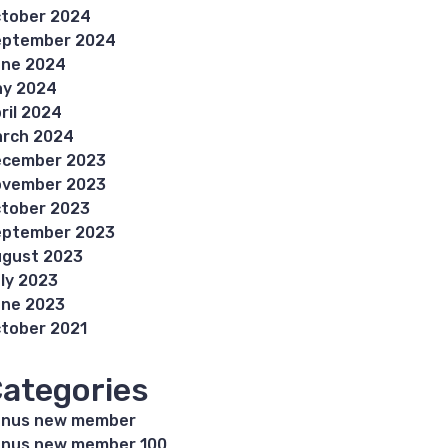
tober 2024
eptember 2024
ne 2024
y 2024
ril 2024
rch 2024
ecember 2023
ovember 2023
tober 2023
eptember 2023
gust 2023
ly 2023
ne 2023
tober 2021
ategories
onus new member
nus new member 100