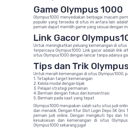
Game Olympus 1000
Olympus1000 menyediakan berbagai macam perma
populer yang tersedia di situs ini antara lain adalah
pemain dapat memilih game yang sesuai dengan mi
Link Gacor Olympus1
Untuk meningkatkan peluang kemenangan di situs O
terpercaya Olympus1000. Link gacor adalah link
situs Olympus1000 dengan lancar tanpa adanya g
Tips dan Trik Olympu
Untuk meraih kemenangan di situs Olympus1000, par
1. Tetapkan target kemenangan
2. Kelola modal dengan bijak
3. Pelajari strategi permainan
4. Bermain dengan fokus dan konsentrasi
5. Bermain pada saat yang tepat
Olympus1000 merupakan salah satu situs judi onl
dan menarik. Dengan fitur Slot Login Depo 5K Qris
pemain judi online. Dengan mengikuti tips dan tr
kesuksesan dan kemenangan di situs Olympus1
Olympus1000 sekarang juga!