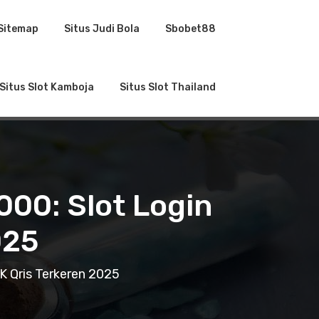
Sitemap
Situs Judi Bola
Sbobet88
Situs Slot Kamboja
Situs Slot Thailand
00: Slot Login
025
K Qris Terkeren 2025