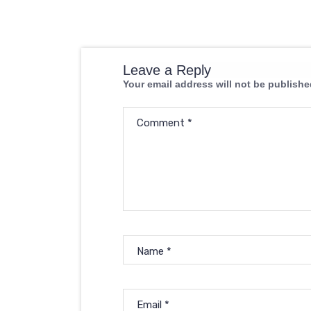
Leave a Reply
Your email address will not be publishe
Comment
*
Name
*
Email
*