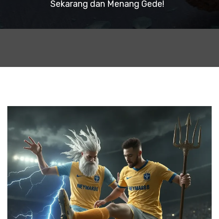
Sekarang dan Menang Gede!