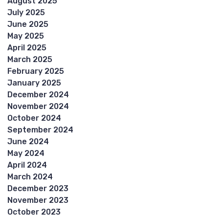
August 2025
July 2025
June 2025
May 2025
April 2025
March 2025
February 2025
January 2025
December 2024
November 2024
October 2024
September 2024
June 2024
May 2024
April 2024
March 2024
December 2023
November 2023
October 2023