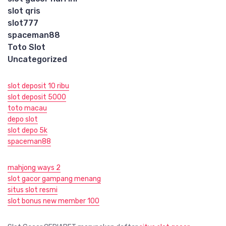
slot qris
slot777
spaceman88
Toto Slot
Uncategorized
slot deposit 10 ribu
slot deposit 5000
toto macau
depo slot
slot depo 5k
spaceman88
mahjong ways 2
slot gacor gampang menang
situs slot resmi
slot bonus new member 100