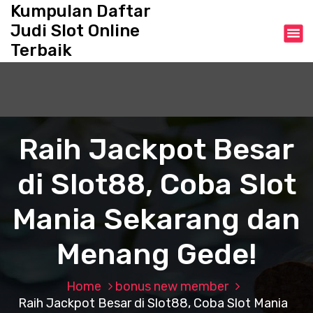
S
Kumpulan Daftar
k
Judi Slot Online
i
Terbaik
p
t
o
c
o
n
Raih Jackpot Besar
t
e
di Slot88, Coba Slot
n
t
Mania Sekarang dan
Menang Gede!
Home
bonus new member
Raih Jackpot Besar di Slot88, Coba Slot Mania