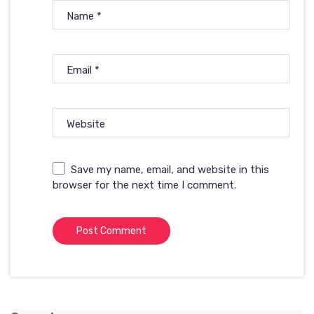
Name
*
Email
*
Website
Save my name, email, and website in this
browser for the next time I comment.