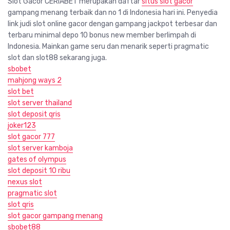
Slot Gacor CERIABET merupakan daftar
situs slot gacor
gampang menang terbaik dan no 1 di Indonesia hari ini. Penyedia
link judi slot online gacor dengan gampang jackpot terbesar dan
terbaru minimal depo 10 bonus new member berlimpah di
Indonesia. Mainkan game seru dan menarik seperti pragmatic
slot dan slot88 sekarang juga.
sbobet
mahjong ways 2
slot bet
slot server thailand
slot deposit qris
joker123
slot gacor 777
slot server kamboja
gates of olympus
slot deposit 10 ribu
nexus slot
pragmatic slot
slot qris
slot gacor gampang menang
sbobet88