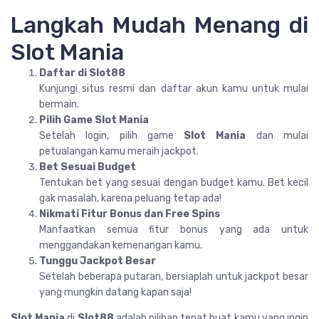
Langkah Mudah Menang di
Slot Mania
Daftar di Slot88
Kunjungi situs resmi dan daftar akun kamu untuk mulai
bermain.
Pilih Game Slot Mania
Setelah login, pilih game
Slot Mania
dan mulai
petualangan kamu meraih jackpot.
Bet Sesuai Budget
Tentukan bet yang sesuai dengan budget kamu. Bet kecil
gak masalah, karena peluang tetap ada!
Nikmati Fitur Bonus dan Free Spins
Manfaatkan semua fitur bonus yang ada untuk
menggandakan kemenangan kamu.
Tunggu Jackpot Besar
Setelah beberapa putaran, bersiaplah untuk jackpot besar
yang mungkin datang kapan saja!
Slot Mania
di
Slot88
adalah pilihan tepat buat kamu yang ingin