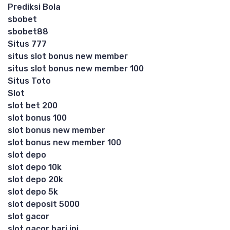
Prediksi Bola
sbobet
sbobet88
Situs 777
situs slot bonus new member
situs slot bonus new member 100
Situs Toto
Slot
slot bet 200
slot bonus 100
slot bonus new member
slot bonus new member 100
slot depo
slot depo 10k
slot depo 20k
slot depo 5k
slot deposit 5000
slot gacor
slot gacor hari ini