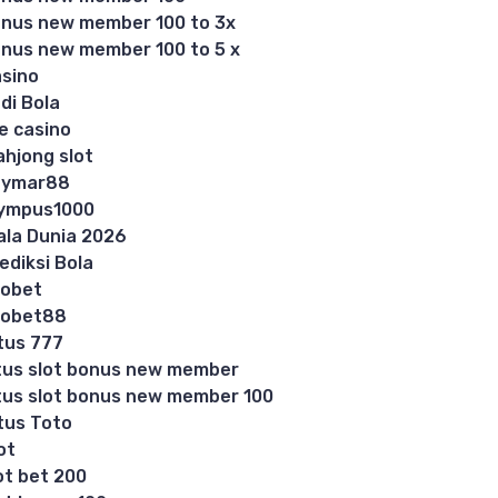
nus new member 100 to 3x
nus new member 100 to 5 x
sino
di Bola
ve casino
hjong slot
eymar88
ympus1000
ala Dunia 2026
ediksi Bola
obet
bobet88
tus 777
tus slot bonus new member
tus slot bonus new member 100
tus Toto
ot
ot bet 200