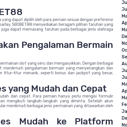
Ju
BET88
Ju
Ma
yang dapat dipilih oleh para pemain sesuai dengan preferensi
Ap
 parlay, SBOBET88 menyediakan beragam pilihan taruhan yang
ain juga dapat memasang taruhan pada berbagai jenis olahraga
Ma
D
iakan Pengalaman Bermain
N
Oc
S
permainan slot yang seru dan mengasyikkan. Dengan berbagai
Au
apat menikmati pengalaman bermain yang menyenangkan dan
Ju
fitur-fitur menarik, seperti bonus dan jackpot yang besar,
Ju
Ma
es yang Mudah dan Cepat
Ap
dah dan cepat. Para pemain hanya perlu mengisi formulir
Ma
ian mengikuti langkah-langkah yang diminta. Setelah akun
Fe
ulai menikmati berbagai jenis permainan yang ditawarkan oleh
Ja
D
ses Mudah ke Platform
N