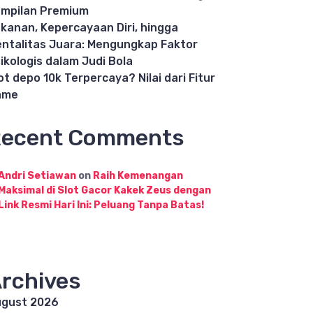
mpilan Premium
kanan, Kepercayaan Diri, hingga
ntalitas Juara: Mengungkap Faktor
ikologis dalam Judi Bola
ot depo 10k Terpercaya? Nilai dari Fitur
ame
ecent Comments
Andri Setiawan
on
Raih Kemenangan
Maksimal di Slot Gacor Kakek Zeus dengan
Link Resmi Hari Ini: Peluang Tanpa Batas!
rchives
gust 2026