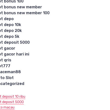
ot bonus 100
ot bonus new member
ot bonus new member 100
ot depo
ot depo 10k
ot depo 20k
ot depo 5k
ot deposit 5000
ot gacor
ot gacor hari ini
ot qris
ot777
paceman88
to Slot
categorized
t deposit 10 ribu
ot deposit 5000
to macau