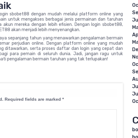
aik
Oc
S
login sbobet88 dengan mudah melalui platform online yang
main untuk mengakses berbagai jenis permainan dan taruhan
Ju
 akun mereka dengan lebih efisien. Dengan login sbobet88,
Ma
BET88 akan menjadi lebih menyenangkan.
Ap
rcaya sepanjang tahun yang menawarkan pengalaman bermain
Ma
emar perjudian online. Dengan platform online yang mudah
g ditawarkan, serta proses daftar dan login yang cepat dan
D
gi para pemain di seluruh dunia. Jadi, jangan ragu untuk
N
ti pengalaman bermain taruhan yang tak terlupakan!
Oc
S
Au
Ju
Ju
d.
Required fields are marked
*
Oc
C
b
bo