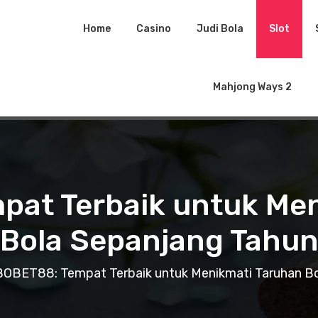
Home
Casino
Judi Bola
Slot
Mahjong Ways 2
pat Terbaik untuk Men
Bola Sepanjang Tahu
OBET88: Tempat Terbaik untuk Menikmati Taruhan B