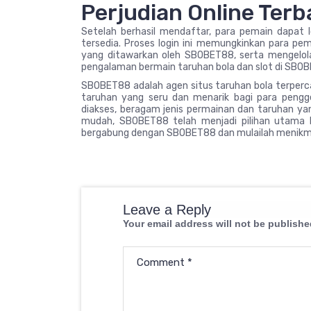
Perjudian Online Terb
Setelah berhasil mendaftar, para pemain dapat 
tersedia. Proses login ini memungkinkan para pe
yang ditawarkan oleh SBOBET88, serta mengelola
pengalaman bermain taruhan bola dan slot di SBO
SBOBET88 adalah agen situs taruhan bola terpe
taruhan yang seru dan menarik bagi para pengg
diakses, beragam jenis permainan dan taruhan yan
mudah, SBOBET88 telah menjadi pilihan utama ba
bergabung dengan SBOBET88 dan mulailah menikma
Leave a Reply
Your email address will not be publishe
Comment
*