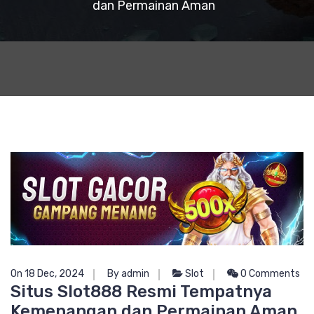
dan Permainan Aman
On 18 Dec, 2024
By admin
Slot
0 Comments
Situs Slot888 Resmi Tempatnya
Kemenangan dan Permainan Aman