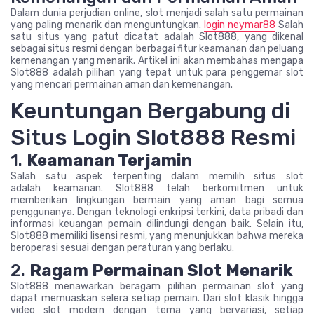
Dalam dunia perjudian online, slot menjadi salah satu permainan
yang paling menarik dan menguntungkan.
login neymar88
Salah
satu situs yang patut dicatat adalah Slot888, yang dikenal
sebagai situs resmi dengan berbagai fitur keamanan dan peluang
kemenangan yang menarik. Artikel ini akan membahas mengapa
Slot888 adalah pilihan yang tepat untuk para penggemar slot
yang mencari permainan aman dan kemenangan.
Keuntungan Bergabung di
Situs Login Slot888 Resmi
1.
Keamanan Terjamin
Salah satu aspek terpenting dalam memilih situs slot
adalah keamanan. Slot888 telah berkomitmen untuk
memberikan lingkungan bermain yang aman bagi semua
penggunanya. Dengan teknologi enkripsi terkini, data pribadi dan
informasi keuangan pemain dilindungi dengan baik. Selain itu,
Slot888 memiliki lisensi resmi, yang menunjukkan bahwa mereka
beroperasi sesuai dengan peraturan yang berlaku.
2.
Ragam Permainan Slot Menarik
Slot888 menawarkan beragam pilihan permainan slot yang
dapat memuaskan selera setiap pemain. Dari slot klasik hingga
video slot modern dengan tema yang bervariasi, setiap