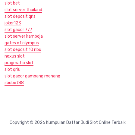
slot bet
slot server thailand
slot deposit qris
joker123
slot gacor 777
slot server kamboja
gates of olympus
slot deposit 10 ribu
nexus slot
pragmatic slot
slot qris
slot gacor gampang menang
sbobet88
Copyright © 2026 Kumpulan Daftar Judi Slot Online Terbaik