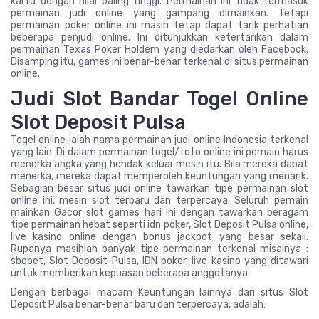
kartu dengan nilai paling tinggi. Permainan ini tidak termasuk
permainan judi online yang gampang dimainkan. Tetapi
permainan poker online ini masih tetap dapat tarik perhatian
beberapa penjudi online. Ini ditunjukkan ketertarikan dalam
permainan Texas Poker Holdem yang diedarkan oleh Facebook.
Disamping itu, games ini benar-benar terkenal di situs permainan
online.
Judi Slot Bandar Togel Online
Slot Deposit Pulsa
Togel online ialah nama permainan judi online Indonesia terkenal
yang lain. Di dalam permainan togel/toto online ini pemain harus
menerka angka yang hendak keluar mesin itu. Bila mereka dapat
menerka, mereka dapat memperoleh keuntungan yang menarik.
Sebagian besar situs judi online tawarkan tipe permainan slot
online ini, mesin slot terbaru dan terpercaya. Seluruh pemain
mainkan Gacor slot games hari ini dengan tawarkan beragam
tipe permainan hebat seperti idn poker, Slot Deposit Pulsa online,
live kasino online dengan bonus jackpot yang besar sekali.
Rupanya masihlah banyak tipe permainan terkenal misalnya :
sbobet, Slot Deposit Pulsa, IDN poker, live kasino yang ditawari
untuk memberikan kepuasan beberapa anggotanya.
Dengan berbagai macam Keuntungan lainnya dari situs Slot
Deposit Pulsa benar-benar baru dan terpercaya, adalah: