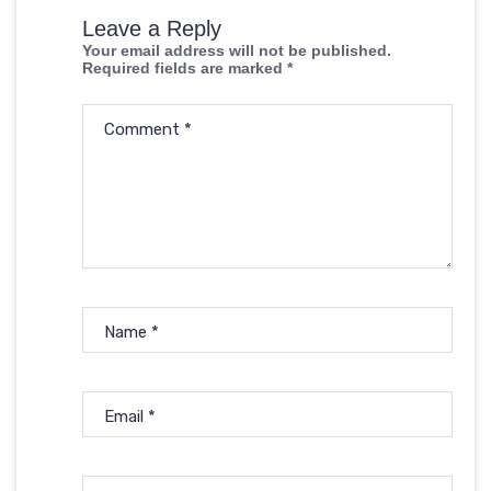
Leave a Reply
Your email address will not be published.
Required fields are marked
*
Comment
*
Name
*
Email
*