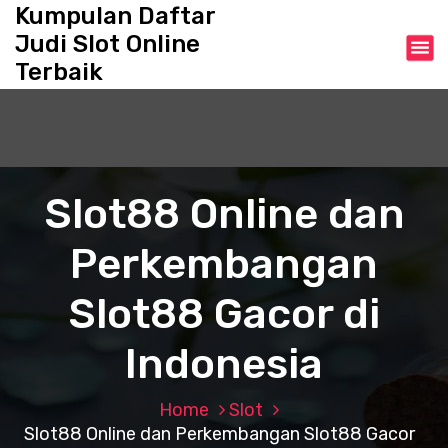
S
Kumpulan Daftar
k
Judi Slot Online
i
Terbaik
p
t
o
c
o
n
Slot88 Online dan
t
e
Perkembangan
n
t
Slot88 Gacor di
Indonesia
Home
Slot
Slot88 Online dan Perkembangan Slot88 Gacor