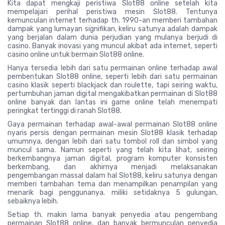
Kita dapat mengkaji peristiwa Slot88 online setelah kita
mempelajari perihal peristiwa mesin Slot88. Tentunya
kemunculan internet terhadap th. 1990-an memberi tambahan
dampak yang lumayan signifikan, keliru satunya adalah dampak
yang berjalan dalam dunia perjudian yang mulanya berjudi di
casino. Banyak inovasi yang muncul akibat ada internet, seperti
casino online untuk bermain Slot88 online.
Hanya tersedia lebih dari satu permainan online terhadap awal
pembentukan Slot88 online, seperti lebih dari satu permainan
casino klasik seperti blackjack dan roulette, tapi seiring waktu,
pertumbuhan jaman digital mengakibatkan permainan di Slot88
online banyak dan lantas ini game online telah menempati
peringkat tertinggi di ranah Slot88.
Gaya permainan terhadap awal-awal permainan Slot88 online
nyaris persis dengan permainan mesin Slot88 klasik terhadap
umumnya, dengan lebih dari satu tombol roll dan simbol yang
muncul sama. Namun seperti yang telah kita lihat, seiring
berkembangnya jaman digital, program komputer konsisten
berkembang, dan akhirnya menjadi melaksanakan
pengembangan massal dalam hal Slot88, keliru satunya dengan
memberi tambahan tema dan menampilkan penampilan yang
menarik bagi penggunanya. miliki setidaknya 5 gulungan,
sebaiknya lebih.
Setiap th. makin lama banyak penyedia atau pengembang
permainan Slot88 online, dan banyak bermunculan penyedia