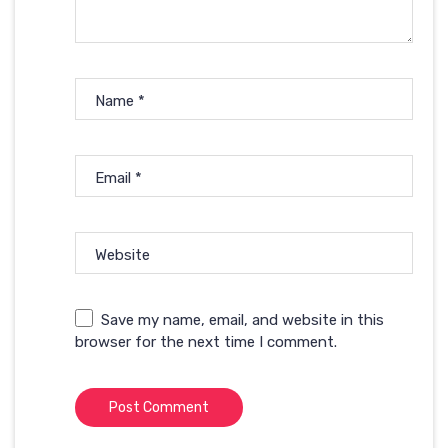
Name
*
Email
*
Website
Save my name, email, and website in this
browser for the next time I comment.