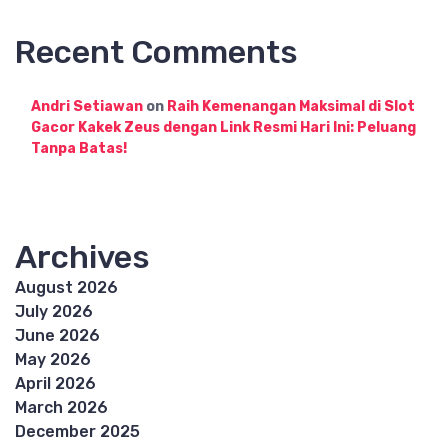
Recent Comments
Andri Setiawan
on
Raih Kemenangan Maksimal di Slot
Gacor Kakek Zeus dengan Link Resmi Hari Ini: Peluang
Tanpa Batas!
Archives
August 2026
July 2026
June 2026
May 2026
April 2026
March 2026
December 2025