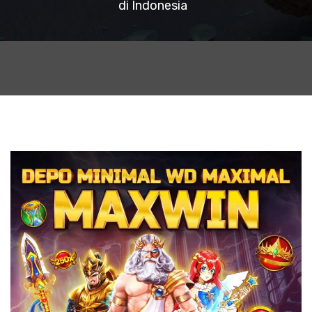
di Indonesia