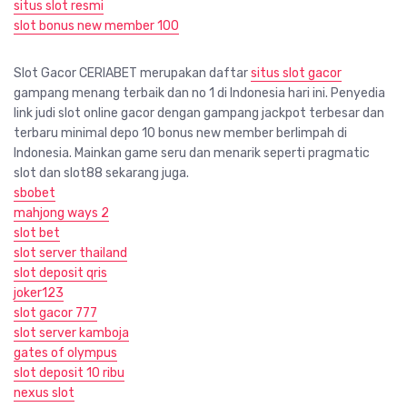
situs slot resmi
slot bonus new member 100
Slot Gacor CERIABET merupakan daftar
situs slot gacor
gampang menang terbaik dan no 1 di Indonesia hari ini. Penyedia
link judi slot online gacor dengan gampang jackpot terbesar dan
terbaru minimal depo 10 bonus new member berlimpah di
Indonesia. Mainkan game seru dan menarik seperti pragmatic
slot dan slot88 sekarang juga.
sbobet
mahjong ways 2
slot bet
slot server thailand
slot deposit qris
joker123
slot gacor 777
slot server kamboja
gates of olympus
slot deposit 10 ribu
nexus slot