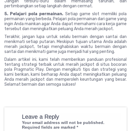
Jangan terburu-buru dalam memasang taruhan, dan
pertimbangkan setiap langkah dengan cermat.
5. Pelajari pola permainan.
Setiap game slot memiliki pola
permainan yang berbeda. Pelajari pola permainan dari game yang
ingin Anda mainkan agar Anda dapat memahami cara kerja game
tersebut dan meningkatkan peluang Anda meraih jackpot.
Terakhir, jangan lupa untuk selalu bermain dengan santai dan
menikmati setiap putaran. Meskipun tujuan utama Anda adalah
meraih jackpot, tetapi menghabiskan waktu bermain dengan
santai dan menikmati game juga menjadi hal yang penting.
Dalam artikel ini, kami telah memberikan panduan profesional
tentang strategi terbaik untuk meraih jackpot di situs bocoran
pola Pragmatic Play. Dengan mengikuti tips dan strategi yang
kami berikan, kami berharap Anda dapat meningkatkan peluang
Anda meraih jackpot dan memperoleh keuntungan yang besar.
Selamat bermain dan semoga sukses!
Leave a Reply
Your email address will not be published.
Required fields are marked
*