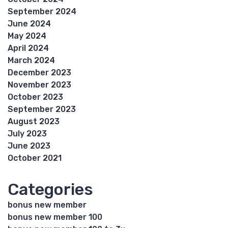
September 2024
June 2024
May 2024
April 2024
March 2024
December 2023
November 2023
October 2023
September 2023
August 2023
July 2023
June 2023
October 2021
Categories
bonus new member
bonus new member 100