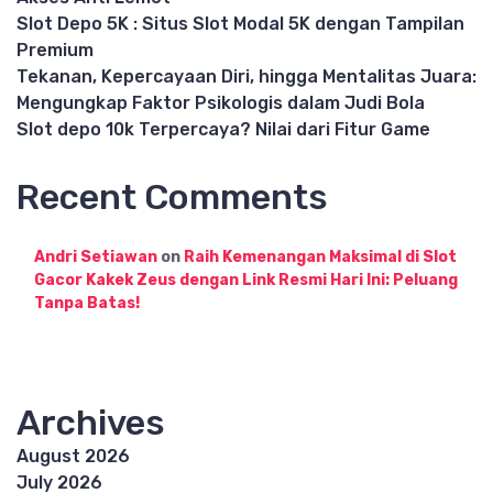
Slot Depo 5K : Situs Slot Modal 5K dengan Tampilan
Premium
Tekanan, Kepercayaan Diri, hingga Mentalitas Juara:
Mengungkap Faktor Psikologis dalam Judi Bola
Slot depo 10k Terpercaya? Nilai dari Fitur Game
Recent Comments
Andri Setiawan
on
Raih Kemenangan Maksimal di Slot
Gacor Kakek Zeus dengan Link Resmi Hari Ini: Peluang
Tanpa Batas!
Archives
August 2026
July 2026