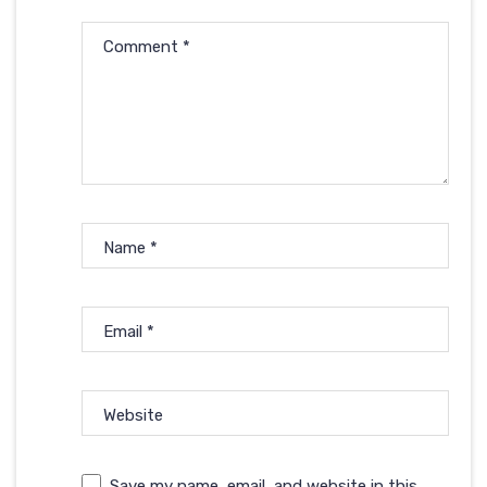
Comment
*
Name
*
Email
*
Website
Save my name, email, and website in this