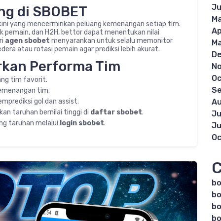
Ju
ng di SBOBET
Ma
ini yang mencerminkan peluang kemenangan setiap tim.
Ap
k pemain, dan H2H, bettor dapat menentukan nilai
ri
agen sbobet
menyarankan untuk selalu memonitor
Ma
era atau rotasi pemain agar prediksi lebih akurat.
D
rkan Performa Tim
N
Oc
g tim favorit.
S
kemenangan tim.
Au
mprediksi gol dan assist.
 taruhan bernilai tinggi di
daftar sbobet
.
Ju
ng taruhan melalui
login sbobet
.
Ju
Oc
C
b
bo
bo
bo