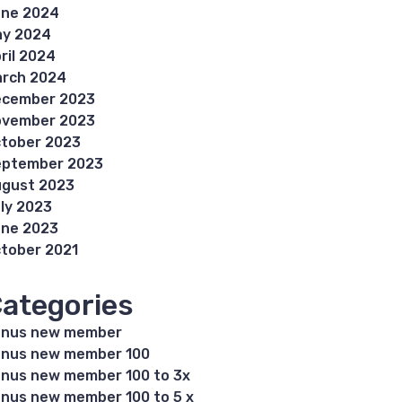
ne 2024
y 2024
ril 2024
rch 2024
ecember 2023
ovember 2023
tober 2023
eptember 2023
gust 2023
ly 2023
ne 2023
tober 2021
ategories
onus new member
nus new member 100
nus new member 100 to 3x
nus new member 100 to 5 x