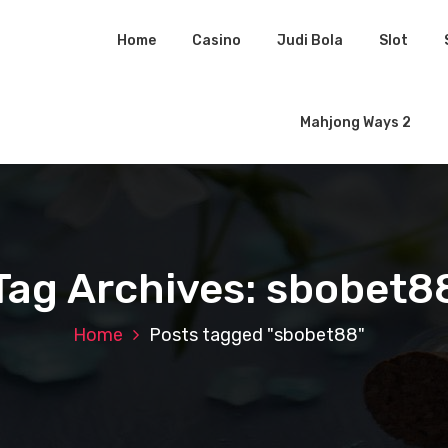
Home
Casino
Judi Bola
Slot
Mahjong Ways 2
Tag Archives: sbobet8
Home
Posts tagged "sbobet88"