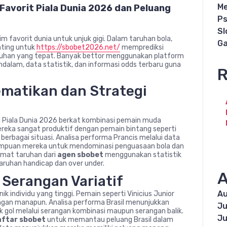
Me
avorit Piala Dunia 2026 dan Peluang
Ps
Sl
 favorit dunia untuk unjuk gigi. Dalam taruhan bola,
G
ting untuk
https://sbobet2026.net/
memprediksi
uhan yang tepat. Banyak bettor menggunakan platform
alam, data statistik, dan informasi odds terbaru guna
R
ematikan dan Strategi
di Piala Dunia 2026 berkat kombinasi pemain muda
ereka sangat produktif dengan pemain bintang seperti
erbagai situasi. Analisa performa Prancis melalui data
mpuan mereka untuk mendominasi penguasaan bola dan
mat taruhan dari
agen sbobet
menggunakan statistik
aruhan handicap dan over under.
A
n Serangan Variatif
Au
k individu yang tinggi. Pemain seperti Vinicius Junior
ngan manapun. Analisa performa Brasil menunjukkan
Ju
gol melalui serangan kombinasi maupun serangan balik.
Ju
aftar sbobet
untuk memantau peluang Brasil dalam