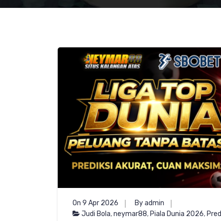
On 9 Apr 2026
By admin
Judi Bola
,
neymar88
,
Piala Dunia 2026
,
Pred