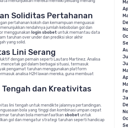
a data menunjukkan mereka memiliki peluang menang
Ma
Ap
an Soliditas Pertahanan
Ma
D
dengan pertahanan kokoh dan kemampuan menguasai
 menunjukkan rendahnya jumlah kebobolan gol dan
N
ttor menggunakan
login sbobet
untuk memantau data
Oc
m taruhan over under dan prediksi skor akhir
ah yang solid.
S
Au
tas Lini Serang
Ju
duktif dengan pemain seperti Lautaro Martinez. Analisa
Ju
encetak gol dalam berbagai situasi, termasuk
anyak pengamat taruhan menggunakan platform
Ma
 termasuk analisa H2H lawan mereka, guna membuat
Ap
Ma
i Tengah dan Kreativitas
Fe
Ja
D
itas lini tengah untuk mendikte jalannya pertandingan.
nguasaan bola yang tinggi dan kombinasi umpan cepat
N
gemar taruhan bola memanfaatkan
sbobet
untuk
Oc
kan gol dan mengatur strategi taruhan seperti handicap
S