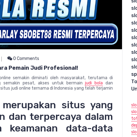
sl
sl
sl
sl
sl
sl
sl
sl
0 Comments
sl
sl
ra Pemain Judi Profesional!
s
online semakin diminati oleh masyarakat, terutama di
To
ng semakin pesat, akses untuk bermain
judi bola
dan
itus judi online ternama di Indonesia yang telah terjamin
Un
 merupakan situs yang
slo
sl
n dan terpercaya dalam
to
ta keamanan data-data
de
sl