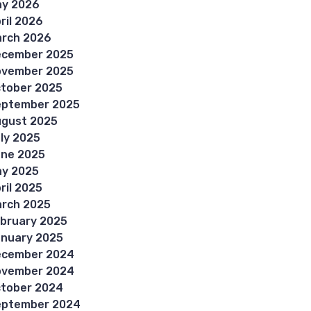
y 2026
ril 2026
rch 2026
ecember 2025
ovember 2025
tober 2025
eptember 2025
gust 2025
ly 2025
ne 2025
y 2025
ril 2025
rch 2025
bruary 2025
nuary 2025
ecember 2024
ovember 2024
tober 2024
eptember 2024